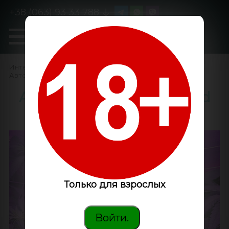
+38 (063) 93 33 788
0
GanjaLiveSeeds
Интернет-магазин
/
Семена конопли
/
Автоцветущие феминизированные
/
Auto Lowryder 2 feminised
Master Seed
Только для взрослых
Войти.