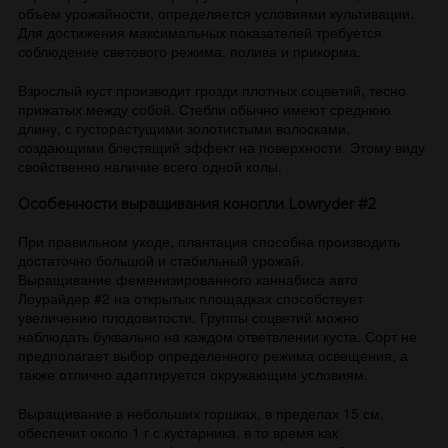
объем урожайности, определяется условиями культивации.
Для достижения максимальных показателей требуется
соблюдение светового режима, полива и прикорма.
Взрослый куст производит грозди плотных соцветий, тесно
прижатых между собой. Стебли обычно имеют среднюю
длину, с густорастущими золотистыми волосками,
создающими блестящий эффект на поверхности. Этому виду
свойственно наличие всего одной колы.
Особенности выращивания конопли Lowryder #2
При правильном уходе, плантация способна производить
достаточно большой и стабильный урожай.
Выращивание феменизированного каннабиса авто
Лоурайдер #2 на открытых площадках способствует
увеличению плодовитости. Группы соцветий можно
наблюдать буквально на каждом ответвлении куста. Сорт не
предполагает выбор определенного режима освещения, а
также отлично адаптируется окружающим условиям.
Выращивание в небольших горшках, в пределах 15 см,
обеспечит около 1 г с кустарника, в то время как