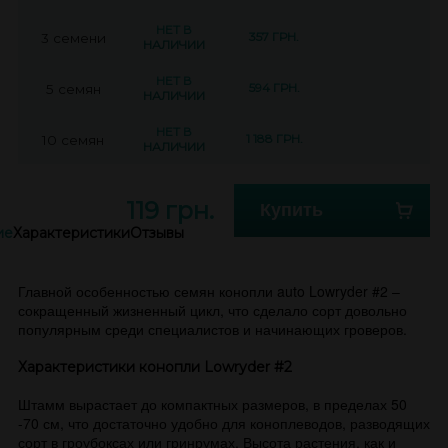
НЕТ В
357 ГРН.
3 семени
НАЛИЧИИ
НЕТ В
594 ГРН.
5 семян
НАЛИЧИИ
НЕТ В
1 188 ГРН.
10 семян
НАЛИЧИИ
119 грн.
Купить
ие
Характеристики
Отзывы
Главной особенностью семян конопли auto Lowryder #2 –
сокращенный жизненный цикл, что сделало сорт довольно
популярным среди специалистов и начинающих гроверов.
Характеристики конопли Lowryder #2
Штамм вырастает до компактных размеров, в пределах 50
-70 см, что достаточно удобно для коноплеводов, разводящих
сорт в гроубоксах или гринрумах. Высота растения, как и