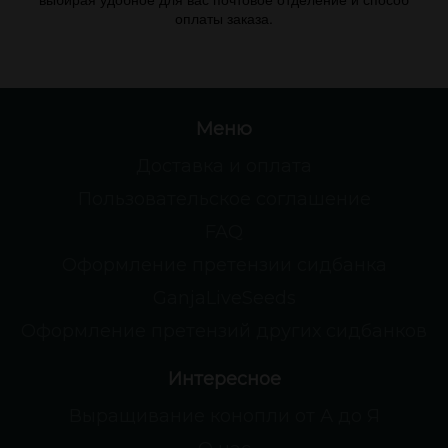
оплаты заказа.
Меню
Доставка и оплата
Пользовательское соглашение
FAQ
Оформление претензии сидбанка
GanjaLiveSeeds
Оформление претензий других сидбанков
Интересное
Выращивание конопли от А до Я