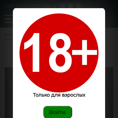
+38 (063) 93 33 788
0
GanjaLiveSeeds
Интернет-магазин
/
Семена конопли
/
Автоцветущие феминизированные
/
Auto OG Kush feminised
Victory Seeds
Только для взрослых
Войти.