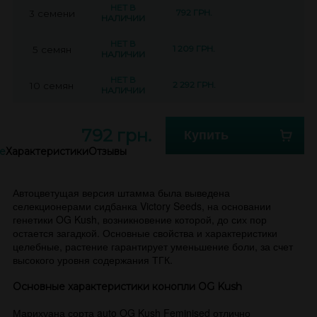
НЕТ В
792 ГРН.
3 семени
НАЛИЧИИ
НЕТ В
1 209 ГРН.
5 семян
НАЛИЧИИ
НЕТ В
2 292 ГРН.
10 семян
НАЛИЧИИ
792 грн.
Купить
е
Характеристики
Отзывы
Автоцветущая версия штамма была выведена
селекционерами сидбанка Victory Seeds, на основании
генетики OG Kush, возникновение которой, до сих пор
остается загадкой. Основные свойства и характеристики
целебные, растение гарантирует уменьшение боли, за счет
высокого уровня содержания ТГК.
Основные характеристики конопли OG Kush
Марихуана сорта auto OG Kush Feminised отлично