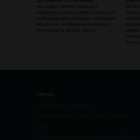
Доставка по Украине
Вари
Мы осуществляем быструю и
Выбери
надежную доставку семян конопли по
оплаты
всей территории Украины, гарантируя
включа
скрытность, конфиденциальность и
картам
безопасность вашего заказа.
заказа
соверш
быстро
Меню
Доставка и оплата
Пользовательское соглашение
FAQ
Оформление претензии сидбанка