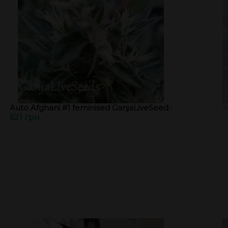
Auto Afghani #1 feminised GanjaLiveSeeds
A
621 грн.
2