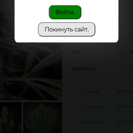
ПРОИЗВОДИТЕЛЬ
G
Войти.
THC
О
Покинуть сайт.
CBD
С
ПОЛ
ф
ЦВЕТЕНИЕ
а
В Н
1 семя
В Н
2 семени
В Н
4 семени