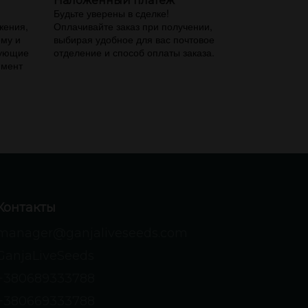
Наложенный платеж
,
Будьте уверены в сделке!
жения,
Оплачивайте заказ при получении,
ему и
выбирая удобное для вас почтовое
вующие
отделение и способ оплаты заказа.
имент
Контакты
manager@ganjaliveseeds.com
GanjaLiveSeeds
+380689333788
+380669333788