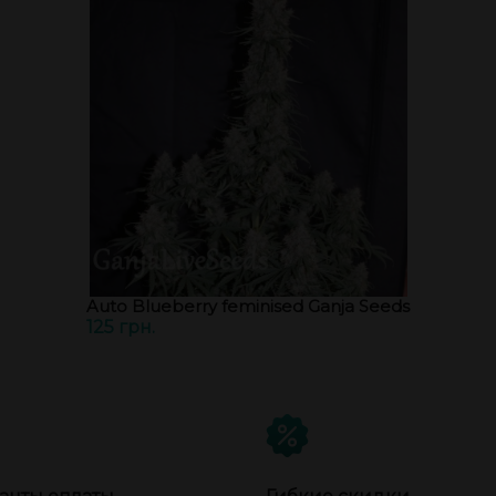
Auto Blueberry feminised Ganja Seeds
125 грн.