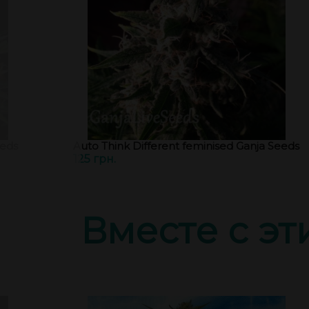
eeds
Auto Think Different feminised Ganja Seeds
125 грн.
Вместе с э