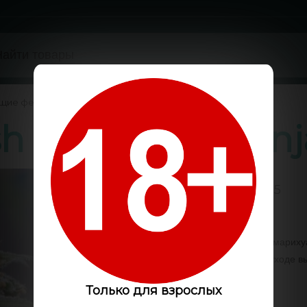
ущие феминизированные
/
h feminised Ganj
5 / 5
Код:
GS1759
Культивировать семена марихуа
аутдоре. При должном уходе вы
Только для взрослых