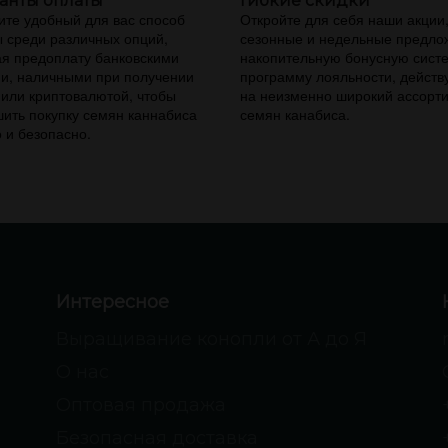
анты оплаты
Гибкие скидки
те удобный для вас способ
Откройте для себя наши акции
 среди различных опций,
сезонные и недельные предло
я предоплату банковскими
накопительную бонусную сист
и, наличными при получении
программу лояльности, дейст
 или криптовалютой, чтобы
на неизменно широкий ассорт
ить покупку семян каннабиса
семян канабиса.
 и безопасно.
Интересное
Выращивание конопли от А до Я
О нас
Оптовая продажа
Безопасная доставка