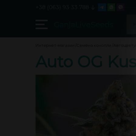
+38 (063) 93 33 788
GanjaLiveSeeds
Интернет-магазин
/
Семена конопли
/
Автоцвет
Auto OG Kus