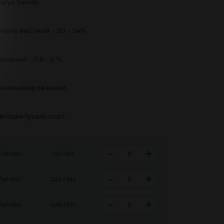
anja Seeds
чень высокий - 20 - 24%
редний - 0,6 - 2 %
еминизированный
втоцветущий сорт
-
+
АЛИЧИИ
125 ГРН.
-
+
АЛИЧИИ
229 ГРН.
-
+
АЛИЧИИ
438 ГРН.