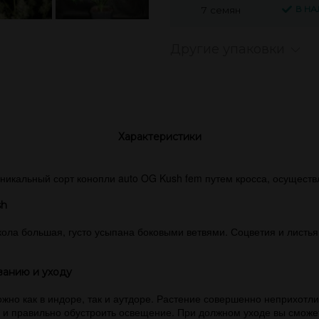
В Н
7 семян
Другие упаковки
Характеристики
никальный сорт конопли auto OG Kush fem путем кросса, осуществл
sh
 кола большая, густо усыпана боковыми ветвями. Соцветия и листь
ванию и уходу
жно как в индоре, так и аутдоре. Растение совершенно неприхотли
и правильно обустроить освещение. При должном уходе вы сможете