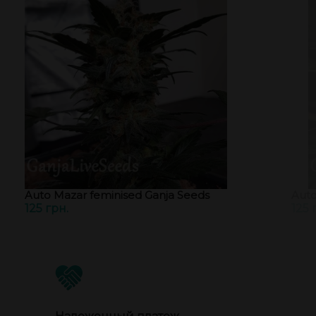
Auto Mazar feminised Ganja Seeds
Auto
125 грн.
125 