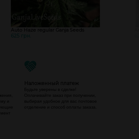
Auto Haze regular Ganja Seeds
A
625 грн.
6
Наложенный платеж
,
Будьте уверены в сделке!
жения,
Оплачивайте заказ при получении,
ему и
выбирая удобное для вас почтовое
вующие
отделение и способ оплаты заказа.
имент