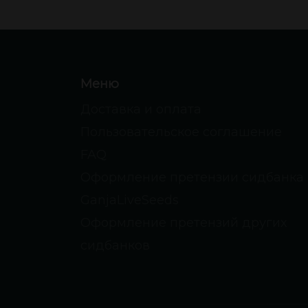
Меню
Доставка и оплата
Пользовательское соглашение
FAQ
Оформление претензии сидбанка
GanjaLiveSeeds
Оформление претензий других
сидбанков