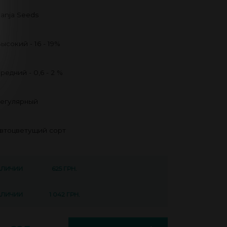
anja Seeds
ысокий - 16 - 19%
редний - 0,6 - 2 %
егулярный
втоцветущий сорт
АЛИЧИИ
625 ГРН.
АЛИЧИИ
1 042 ГРН.