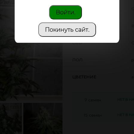
ПРОИЗВОДИТЕЛЬ
G
Войти.
THC
В
Покинуть сайт.
CBD
С
ПОЛ
р
ЦВЕТЕНИЕ
а
НЕТ В Н
7 семян
НЕТ В Н
15 семян