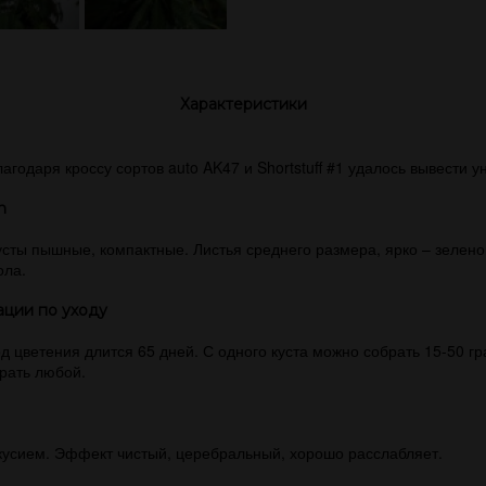
Характеристики
одаря кроссу сортов auto AK47 и Shortstuff #1 удалось вывести ун
in
усты пышные, компактные. Листья среднего размера, ярко – зелен
ола.
ации по уходу
од цветения длится 65 дней. С одного куста можно собрать 15-50 г
брать любой.
кусием. Эффект чистый, церебральный, хорошо расслабляет.