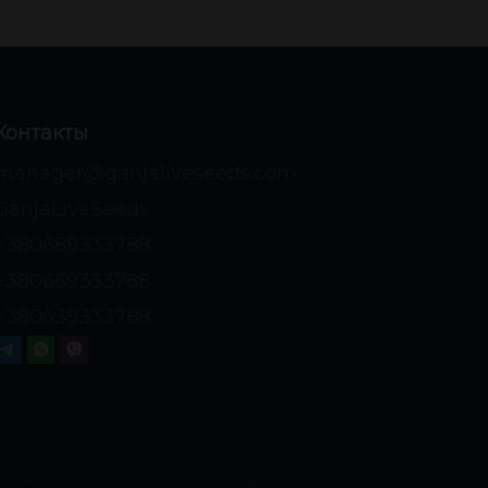
Контакты
manager@ganjaliveseeds.com
GanjaLiveSeeds
+380689333788
+380669333788
+380639333788