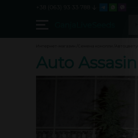
+38 (063) 93 33 788
GanjaLiveSeeds
Интернет-магазин
/
Семена конопли
/
Автоцвету
Auto Assasin