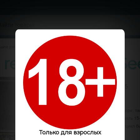
щие регулярные семена конопли
/
 regular Ganja S
5 / 5
Код:
GS1374
Растить можно как в индоре, та
одного куста можно собрать 15
главное чтобы световой цикл б
Только для взрослых