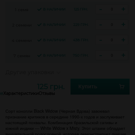
-
+
В НАЛИЧИИ
125 ГРН.
1 семя
-
+
В НАЛИЧИИ
229 ГРН.
2 семени
-
+
В НАЛИЧИИ
438 ГРН.
4 семени
-
+
В НАЛИЧИИ
750 ГРН.
7 семян
Другие упаковки
125 грн.
Купить
ие
Характеристики
Отзывы
Сорт конопли Black Widow (Черная Вдова) завоевал
признание критиков в середине 1990-х годов и заслуживает
настоящей похвалы. Комбинация бразильской сативы и
южной индики — White Widow x Misty. Этот штамм обладает
внушительной родословной, которая демонстрирует лучшие