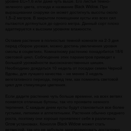
уровне EC=1,6 или даже чуть выше. Его листья темно-
зеленого цвета, отсюда и название Black Widow. При
выращивании снаружи он может достигнуть высоты около
1,5–2 метров. В закрытом помещении кусты изо всех сил
пытаются дотянуться до одного метра. Данный сорт плохо
адаптируется к высоким уровням влажности.
Оставив растение в полностью темной комнате на 2-3 дня
перед сбором урожая, можно достичь увеличения уровня
смолы в соцветиях. Комнатному растению понадобится 18/6
световой цикл. Соблюдение этих параметров приведет к
большой урожайности высококачественных шишек.
Необходимо дождаться 10 недель от посадки семян Черной
Вдовы, для лучшего качества – не менее 3 недель
вегетативного периода, перед тем, как поменять световой
цикл для стимуляции цветения.
Если дадите растению чуть больше времени, на всех ветвях
появятся отличные бутоны, так что проявите немного
терпения. С каждым днем кусты будут становиться все более
густыми, липкими и аппетитными. Растения обычно среднего
роста, поэтому они хорошо проявляют себя в различных
Grow установках. Конопля Black Widow может стать
ветвистой, так что не забудьте зарезервировать достаточно