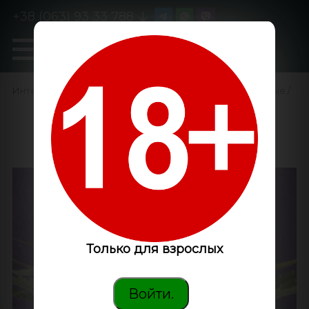
+38 (063) 93 33 788
0
GanjaLiveSeeds
Интернет-магазин
/
Семена конопли
/
Феминизированные
/
Black Widow feminised
Ganja Seeds
Только для взрослых
Войти.