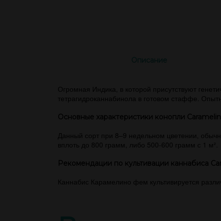
Описание
Огромная Индика, в которой присутствуют генетич
тетрагидроканнабинола в готовом стаффе. Опытн
Основные характеристики конопли Carameli
Данный сорт при 8–9 недельном цветении, обычно
вплоть до 800 грамм, либо 500-600 грамм с 1 м².
Рекомендации по культивации каннабиса Ca
Каннабис Карамелино фем культивируется разли