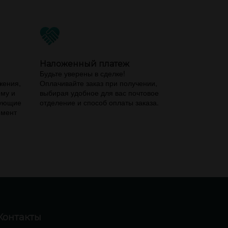
Наложенный платеж
,
Будьте уверены в сделке!
жения,
Оплачивайте заказ при получении,
ему и
выбирая удобное для вас почтовое
вующие
отделение и способ оплаты заказа.
имент
Контакты