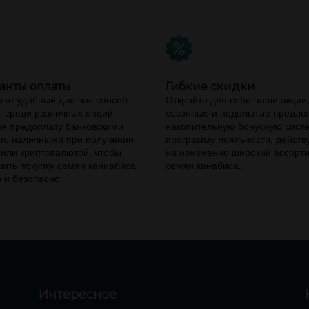
анты оплаты
Гибкие скидки
те удобный для вас способ
Откройте для себя наши акции
 среди различных опций,
сезонные и недельные предло
я предоплату банковскими
накопительную бонусную сист
и, наличными при получении
программу лояльности, дейст
 или криптовалютой, чтобы
на неизменно широкий ассорт
ить покупку семян каннабиса
семян канабиса.
 и безопасно.
Интересное