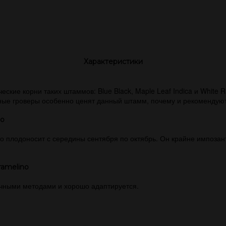
Характеристики
еские корни таких штаммов: Blue Black, Maple Leaf Indica и White
ые гроверы особенно ценят данный штамм, почему и рекомендуют
no
 плодоносит с середины сентября по октябрь. Он крайне импозант
ramelino
чными методами и хорошо адаптируется.