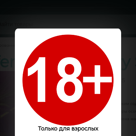
рованные
/
eminised Victory
0 / 5
Код:
GLS7240
Стрейн отличается высоким со
стаффе​. Опытные гроверы осо
рекомендуют купить семена ма
Только для взрослых