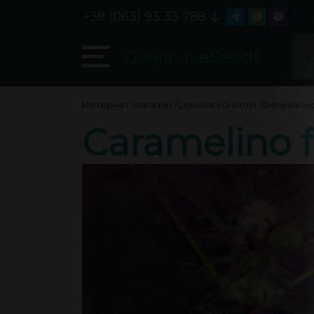
+38 (063) 93 33 788
GanjaLiveSeeds
Интернет-магазин
/
Семена конопли
/
Феминизи
Caramelino f