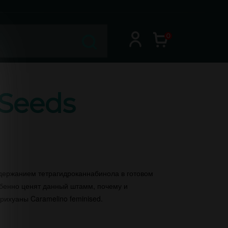
0
 Seeds
держанием тетрагидроканнабинола в готовом
бенно ценят данный штамм, почему и
рихуаны Caramelino feminised.