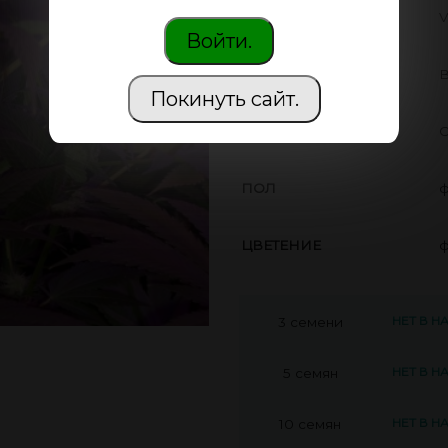
ПРОИЗВОДИТЕЛЬ
V
Войти.
THC
В
Покинуть сайт.
CBD
С
ПОЛ
ф
ЦВЕТЕНИЕ
ф
НЕТ В Н
3 семени
НЕТ В Н
5 семян
НЕТ В Н
10 семян