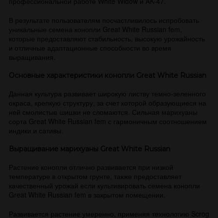
профессиональной работе White Widow и AK-47 .
В результате пользователям посчастливилось испробовать
уникальные семена конопли Great White Russian fem,
которые предоставляют стабильность, высокую урожайность
и отличные адаптационные способности во время
выращивания.
Основные характеристики конопли Great White Russian
Данная культура развивает широкую листву темно-зеленного
окраса, крепкую структуру, за счет которой образующиеся на
ней смолистые шишки не сломаются. Сильная марихуаны
сорта Great White Russian fem с гармоничным соотношением
индики и сативы.
Выращивание марихуаны Great White Russian
Растение конопли отлично развивается при низкой
температуре в открытом грунте, также предоставляет
качественный урожай если культивировать семена конопли
Great White Russian fem в закрытом помещении.
Развивается растение умеренно, применяя технологию Scrog