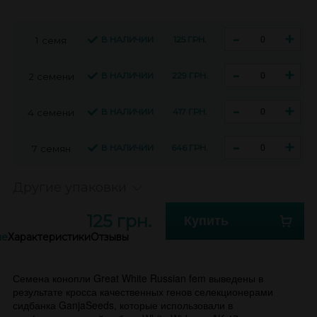
-
+
В НАЛИЧИИ
125 ГРН.
1 семя
-
+
В НАЛИЧИИ
229 ГРН.
2 семени
-
+
В НАЛИЧИИ
417 ГРН.
4 семени
-
+
В НАЛИЧИИ
646 ГРН.
7 семян
Другие упаковки
125 грн.
Купить
ие
Характеристики
Отзывы
Семена конопли Great White Russian fem выведены в
результате кросса качественных генов селекционерами
сидбанка GanjaSeeds, которые использовали в