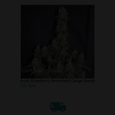
Auto Blueberry feminised Ganja Seeds
125 грн.