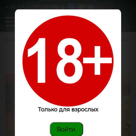
+38 (063) 93 33 788
0
GanjaLiveSeeds
Интернет-магазин
/
Семена конопли
/
Феминизированные
/
Great White Russian
feminised Ganja Seeds
Только для взрослых
Войти.