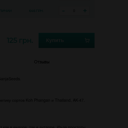
-
+
АЛИЧИИ
646 ГРН.
125 грн.
Купить
Отзывы
anjaSeeds.
тику сортов Koh Phangan и Thailand, AK-47.
 как в индоре, так и аутдоре. Из-за простоты