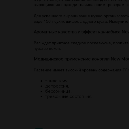
выращивания подходит начинающим гроверам, кот
Для успешного выращивания нужно организовать 
виде 150 г сухих шишек с одного куста. Иммуните
Ароматные качества и эффект каннабиса N
Вас ждет приятное сладкое послевкусие, пропит
чувство покоя.
Медицинское применение конопли New Mo
Растение имеет высокий уровень содержания ТГК
эпилепсия,
депрессия,
бессонница,
тревожные состояния.