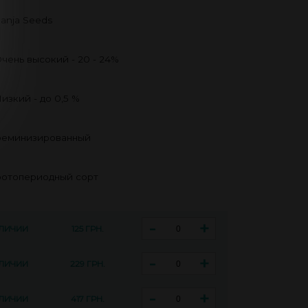
anja Seeds
чень высокий - 20 - 24%
изкий - до 0,5 %
еминизированный
отопериодный сорт
-
+
АЛИЧИИ
125 ГРН.
-
+
АЛИЧИИ
229 ГРН.
-
+
АЛИЧИИ
417 ГРН.