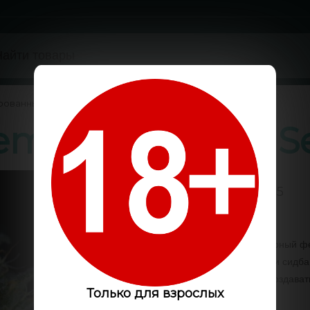
рованные
/
minised Ganja S
5 / 5
Код:
GS1645
​Качественный и популярный 
был выведен генетиками сидбан
как для него не нужно создава
Только для взрослых