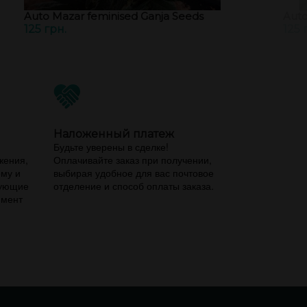
Auto Mazar feminised Ganja Seeds
Auto
125 грн.
125 
Наложенный платеж
,
Будьте уверены в сделке!
жения,
Оплачивайте заказ при получении,
ему и
выбирая удобное для вас почтовое
вующие
отделение и способ оплаты заказа.
имент