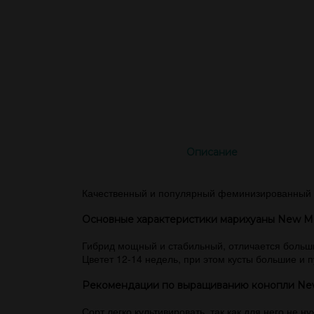
Описание
Качественный и популярный феминизированный с
Основные характеристики марихуаны New 
Гибрид мощный и стабильный, отличается большим
Цветет 12-14 недель, при этом кусты большие и
Рекомендации по выращиванию конопли N
Сорт легко культивировать, так как для него не н