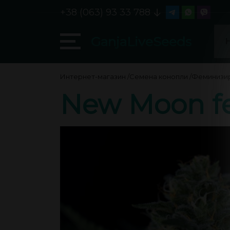
+38 (063) 93 33 788
GanjaLiveSeeds
Интернет-магазин
/
Семена конопли
/
Феминизи
New Moon fe