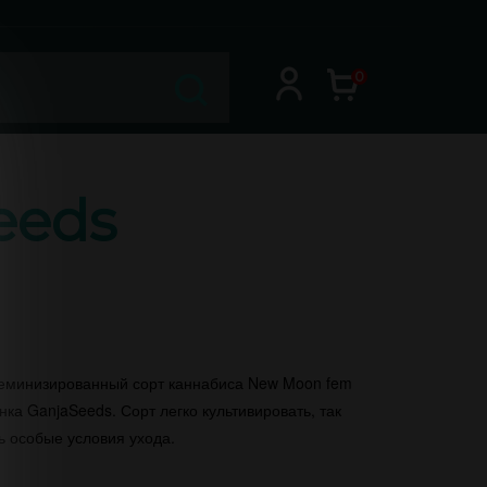
0
eeds
феминизированный сорт каннабиса New Moon fem
ка GanjaSeeds. Сорт легко культивировать, так
ть особые условия ухода.