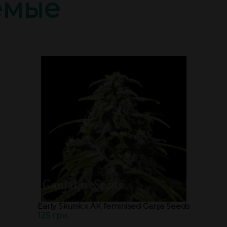
емые
Early Skunk x AK feminised Ganja Seeds
125 грн.