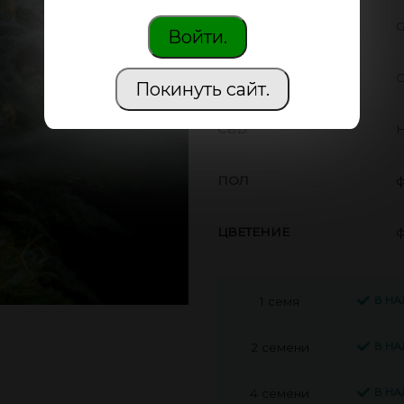
ПРОИЗВОДИТЕЛЬ
G
Войти.
THC
О
Покинуть сайт.
CBD
Н
ПОЛ
ф
ЦВЕТЕНИЕ
ф
В Н
1 семя
В Н
2 семени
В Н
4 семени