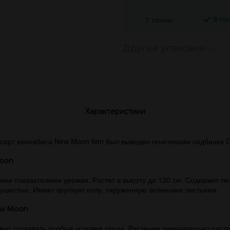
В Н
7 семян
Другие упаковки
Характеристики
орт каннабиса New Moon fem был выведен генетиками сидбанка G
Moon
и показателями урожая. Растет в высоту до 120 см. Содержит гене
 пушистые. Имеет крупную колу, окруженную зелеными листьями.
ew Moon
ужно создавать особые условия ухода. Растение замечательно растет