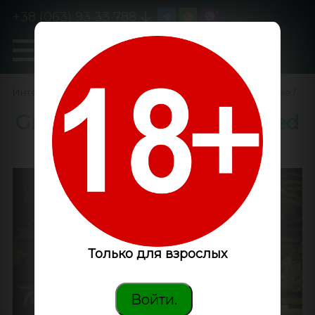
+38 (063) 93 33 788
0
GanjaLiveSeeds
Интернет-магазин
/
Семена конопли
/
Феминизированные
/
Great White Shark feminised
Victory Seeds
Только для взрослых
Войти.