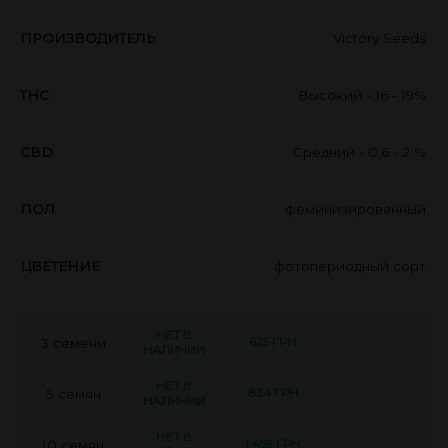
ПРОИЗВОДИТЕЛЬ
Victory Seeds
THC
Высокий - 16 - 19%
CBD
Средний - 0,6 - 2 %
ПОЛ
феминизированный
ЦВЕТЕНИЕ
фотопериодный сорт
НЕТ В
625 ГРН.
3 семени
НАЛИЧИИ
НЕТ В
834 ГРН.
5 семян
НАЛИЧИИ
НЕТ В
1 459 ГРН.
10 семян