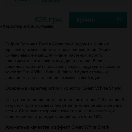
НАЛИЧИИ
625 грн.
Купить
е
Характеристики
Отзывы
Гибрид Большая Белая Акула фем родом из Индии и
Бразилии, также содержит генную линию Super Skunk.
Сильно высокие как для Индики растения, просто
адаптируются в условиях аутдора и индора. Если вы
решились вырастить изысканный куст, тогда купить семена
конопли Great White Shark feminised будет отличным
решением, для воплощения в жизнь вашей идеи.
Основные характеристики конопли Great White Shark
Цветут растения данного сорта на протяжении 7-9 недель. В
открытом грунте харвест наступает в конце первого месяца
осени. Сорт имеет хорошие качественные показатели, с
содержанием тетрагидроканнабинола около 19%.
Ароматные качества и эффект Great White Shark