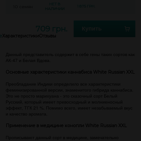
НЕТ В
1 875 ГРН.
10 семян
НАЛИЧИИ
709 грн.
Купить
е
Характеристики
Отзывы
Данный представитель содержит в себе гены таких сортов как
АК-47 и Белая Вдова.
Основные характеристики каннабиса White Russian XXL
Преобладание Индики определило все характеристики
феминизированной версии, знаменитого гибрида каннабиса.
Это не просто марихуана - это сказочный сорт Белый
Русский, который имеет превосходный и молниеносный
эффект, ТГК 21 %. Помимо всего, имеет незабываемый вкус
и качество аромата.
Применение в медицине конопли White Russian XXL
Прописывают данный сорт в медицине, замечательно