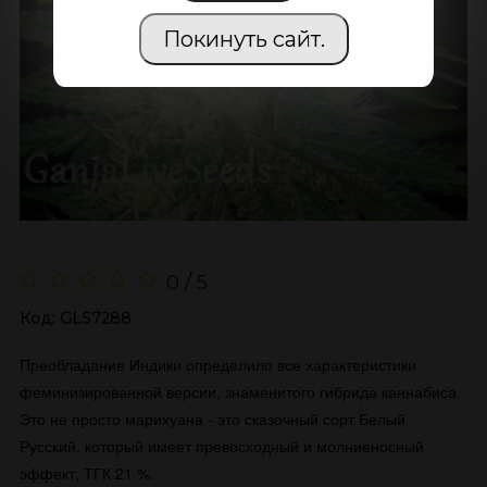
Покинуть сайт.
0 / 5
Код:
GLS7288
Преобладание Индики определило все характеристики
феминизированной версии, знаменитого гибрида каннабиса.
Это не просто марихуана - это сказочный сорт Белый
Русский, который имеет превосходный и молниеносный
эффект, ТГК 21 %.