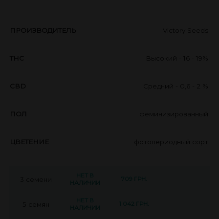
ПРОИЗВОДИТЕЛЬ
Victory Seeds
THC
Высокий - 16 - 19%
CBD
Средний - 0,6 - 2 %
ПОЛ
феминизированный
ЦВЕТЕНИЕ
фотопериодный сорт
НЕТ В
709 ГРН.
3 семени
НАЛИЧИИ
НЕТ В
1 042 ГРН.
5 семян
НАЛИЧИИ