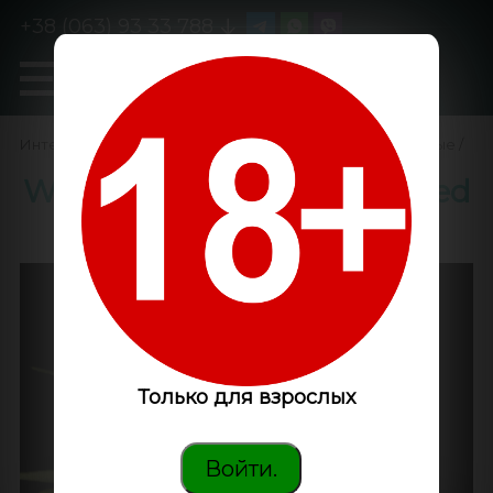
+38 (063) 93 33 788
0
GanjaLiveSeeds
Интернет-магазин
/
Семена конопли
/
Феминизированные
/
White Russian XXL feminised
Victory Seeds
Только для взрослых
Войти.