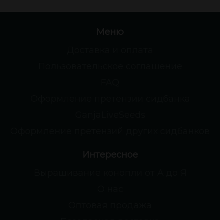
Меню
Доставка и оплата
Пользовательское соглашение
FAQ
Оформление претензии сидбанка
GanjaLiveSeeds
Оформление претензий других сидбанков
Интересное
Выращивание конопли от А до Я
О нас
Оптовая продажа