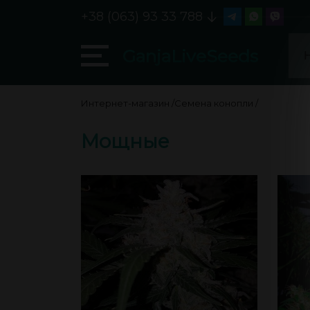
+38 (063) 93 33 788
GanjaLiveSeeds
Интернет-магазин
/
Семена конопли
/
Мощные