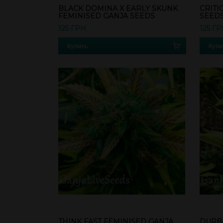
BLACK DOMINA X EARLY SKUNK
CRITI
FEMINISED GANJA SEEDS
SEED
125 ГРН.
125 ГР
Купить
Купи
THINK FAST FEMINISED GANJA
DURB