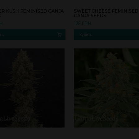
R KUSH FEMINISED GANJA
SWEET CHEESE FEMINISED
S
GANJA SEEDS
Н.
125 ГРН.
ть
Купить