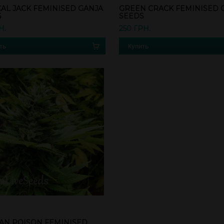
CAL JACK FEMINISED GANJA
GREEN CRACK FEMINISED 
S
SEEDS
Н.
250 ГРН.
ть
Купить
AN POISON FEMINISED