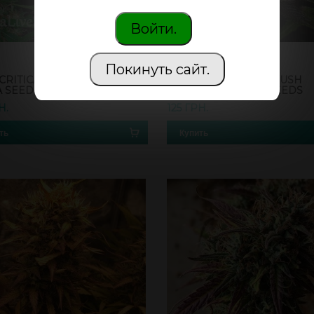
Войти.
Покинуть сайт.
CRITICAL KUSH FEMINISED
AUTO BLACKBERRY KUSH
A SEEDS
FEMINISED GANJA SEEDS
Н.
125 ГРН.
ть
Купить