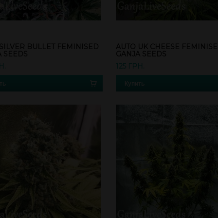
SILVER BULLET FEMINISED
AUTO UK CHEESE FEMINIS
A SEEDS
GANJA SEEDS
Н.
125 ГРН.
ть
Купить