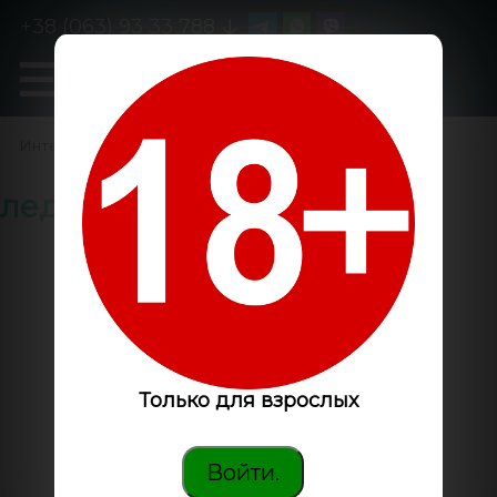
+38 (063) 93 33 788
0
GanjaLiveSeeds
Интернет-магазин
/
лед светильник
Только для взрослых
Войти.