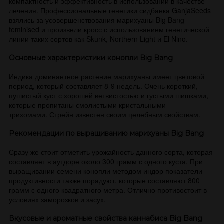
компактность и эффективность в использовании в качестве
лечения. Профессиональные генетики сидбанка GanjaSeeds
взялись за усовершенствования марихуаны Big Bang
feminised и произвели кросс с использованием генетической
линии таких сортов как Skunk, Northern Light и El Nino.
Основные характеристики конопли Big Bang
Индика доминантное растение марихуаны имеет цветовой
период, который составляет 8-9 недель. Очень короткий,
пушистый куст с хорошей ветвистостью и густыми шишками,
которые пропитаны смолистыми кристальными
трихомами. Стрейн известен своим целебным свойствам.
Рекомендации по выращиванию марихуаны Big Bang
Сразу же стоит отметить урожайность данного сорта, которая
составляет в аутдоре около 300 грамм с одного куста. При
выращивании семени конопли методом индор показатели
продуктивности также порадуют, которые составляют 800
грамм с одного квадратного метра. Отлично противостоит в
условиях заморозков и засух.
Вкусовые и ароматные свойства каннабиса Big Bang