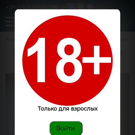
+38 (063) 93 33 788
0
GanjaLiveSeeds
Интернет-магазин
/
Семена конопли
/
Феминизированные
/
Big Bang feminised Ganja
Seeds
Только для взрослых
Войти.