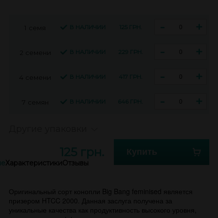
-
+
В НАЛИЧИИ
125 ГРН.
1 семя
-
+
В НАЛИЧИИ
229 ГРН.
2 семени
-
+
В НАЛИЧИИ
417 ГРН.
4 семени
-
+
В НАЛИЧИИ
646 ГРН.
7 семян
Другие упаковки
125 грн.
Купить
ие
Характеристики
Отзывы
Оригинальный сорт конопли Big Bang feminised является
призером HTCC 2000. Данная заслуга получена за
уникальные качества как продуктивность высокого уровня,