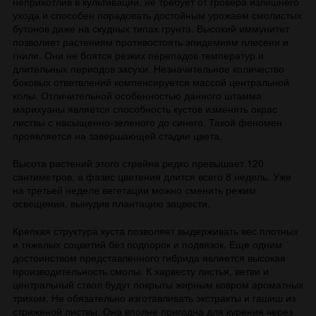
неприхотлив в культивации, не требует от гровера излишнего
ухода и способен порадовать достойным урожаем смолистых
бутонов даже на скудных типах грунта. Высокий иммунитет
позволяет растениям противостоять эпидемиям плесени и
гнили. Они не боятся резких перепадов температур и
длительных периодов засухи. Незначительное количество
боковых ответвлений компенсируется массой центральной
колы. Отличительной особенностью данного штамма
марихуаны является способность кустов изменять окрас
листвы с насыщенно-зеленого до синего. Такой феномен
проявляется на завершающей стадии цвета.
Высота растений этого стрейна редко превышает 120
сантиметров, а фазис цветения длится всего 8 недель. Уже
на третьей неделе вегетации можно сменить режим
освещения, вынудив плантацию зацвести.
Крепкая структура куста позволяет выдерживать вес плотных
и тяжелых соцветий без подпорок и подвязок. Еще одним
достоинством представленного гибрида является высокая
производительность смолы. К харвесту листья, ветви и
центральный ствол будут покрыты жирным ковром ароматных
трихом. Не обязательно изготавливать экстракты и гашиш из
стриженой листвы. Она вполне пригодна для курения через