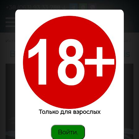
+38 (063) 93 33 788
0
GanjaLiveSeeds
Интернет-магазин
/
Семена конопли
/
Феминизированные
/
Blue feminised Ganja Seeds
Только для взрослых
Войти.