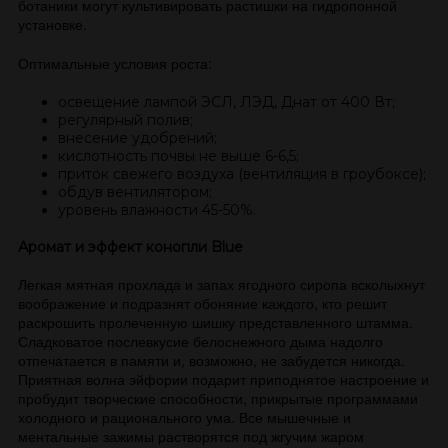
ботаники могут культивировать растишки на гидропонной
установке.
Оптимальные условия роста:
освещение лампой ЭСЛ, ЛЭД, Днат от 400 Вт;
регулярный полив;
внесение удобрений;
кислотность почвы не выше 6-6,5;
приток свежего воздуха (вентиляция в гроубоксе);
обдув вентилятором;
уровень влажности 45-50%.
Аромат и эффект конопли Blue
Легкая мятная прохлада и запах ягодного сиропа всколыхнут
воображение и подразнят обоняние каждого, кто решит
раскрошить пролеченную шишку представленного штамма.
Сладковатое послевкусие белоснежного дыма надолго
отпечатается в памяти и, возможно, не забудется никогда.
Приятная волна эйфории подарит приподнятое настроение и
пробудит творческие способности, прикрытые программами
холодного и рационального ума. Все мышечные и
ментальные зажимы растворятся под жгучим жаром