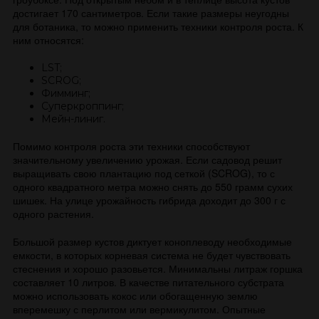
достигает 170 сантиметров. Если такие размеры неугодны
для ботаника, то можно применить техники контроля роста. К
ним относятся:
LST;
SCROG;
Фимминг;
Суперкроппинг;
Мейн-линиг.
Помимо контроля роста эти техники способствуют
значительному увеличению урожая. Если садовод решит
выращивать свою плантацию под сеткой (SCROG), то с
одного квадратного метра можно снять до 550 грамм сухих
шишек. На улице урожайность гибрида доходит до 300 г с
одного растения.
Большой размер кустов диктует коноплеводу необходимые
емкости, в которых корневая система не будет чувствовать
стеснения и хорошо разовьется. Минимальны литраж горшка
составляет 10 литров. В качестве питательного субстрата
можно использовать кокос или обогащенную землю
вперемешку с перлитом или вермикулитом. Опытные