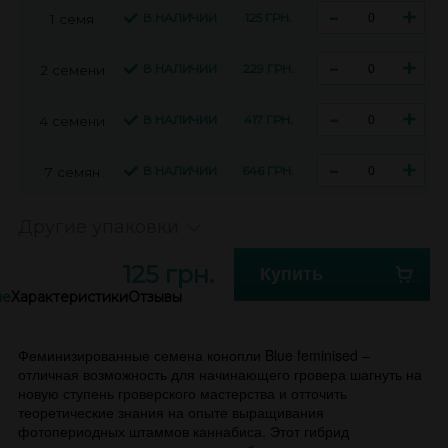
-
+
В НАЛИЧИИ
125 ГРН.
1 семя
-
+
В НАЛИЧИИ
229 ГРН.
2 семени
-
+
В НАЛИЧИИ
417 ГРН.
4 семени
-
+
В НАЛИЧИИ
646 ГРН.
7 семян
Другие упаковки
125 грн.
Купить
ие
Характеристики
Отзывы
Феминизированные семена конопли Blue feminised –
отличная возможность для начинающего гровера шагнуть на
новую ступень гроверского мастерства и отточить
теоретические знания на опыте выращивания
фотопериодных штаммов каннабиса. Этот гибрид