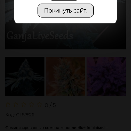
Покинуть сайт.
0 / 5
Код:
GLS7526
Феминизированные семена конопли Blue feminised –