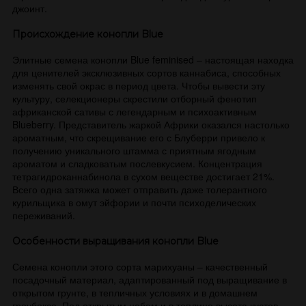
джоинт.
Происхождение конопли Blue
Элитные семена конопли Blue feminised – настоящая находка
для ценителей эксклюзивных сортов каннабиса, способных
изменять свой окрас в период цвета. Чтобы вывести эту
культуру, селекционеры скрестили отборный фенотип
африканской сативы с легендарным и психоактивным
Blueberry. Представитель жаркой Африки оказался настолько
ароматным, что скрещивание его с Блуберри привело к
получению уникального штамма с приятным ягодным
ароматом и сладковатым послевкусием. Концентрация
тетрагидроканнабинола в сухом веществе достигает 21%.
Всего одна затяжка может отправить даже толерантного
курильщика в омут эйфории и почти психоделических
переживаний.
Особенности выращивания конопли Blue
Семена конопли этого сорта марихуаны – качественный
посадочный материал, адаптированный под выращивание в
открытом грунте, в тепличных условиях и в домашнем
гроубоксе. Под открытым небом и в теплице высота кустов