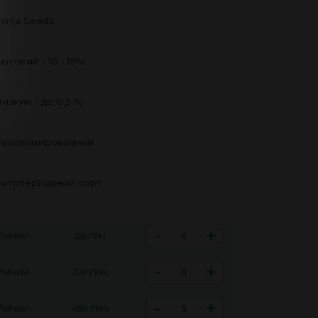
anja Seeds
ысокий - 16 - 19%
изкий - до 0,5 %
еминизированный
отопериодный сорт
-
+
АЛИЧИИ
125 ГРН.
-
+
АЛИЧИИ
229 ГРН.
-
+
АЛИЧИИ
438 ГРН.