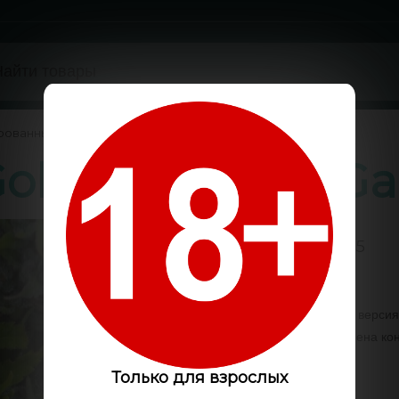
рованные
/
old feminised Ga
5 / 5
Код:
GS0548
Эта феминизированная версия 
Феминизированные семена коно
опытом.
Только для взрослых