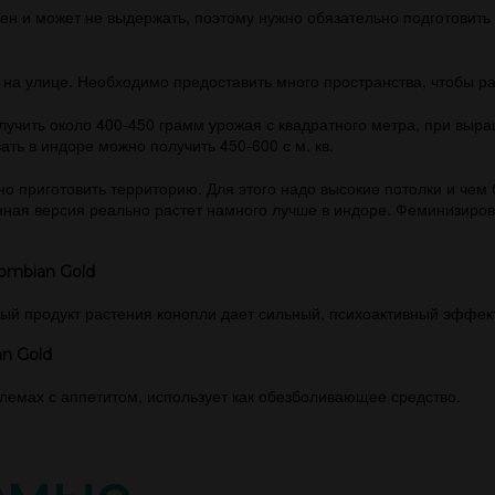
н и может не выдержать, поэтому нужно обязательно подготовить 
 на улице. Необходимо предоставить много пространства, чтобы р
учить около 400-450 грамм урожая с квадратного метра, при выра
ть в индоре можно получить 450-600 с м. кв.
о приготовить территорию. Для этого надо высокие потолки и чем
ная версия реально растет намного лучше в индоре. Феминизиро
ombian Gold
овый продукт растения конопли дает сильный, психоактивный эффек
n Gold
емах с аппетитом, использует как обезболивающее средство.