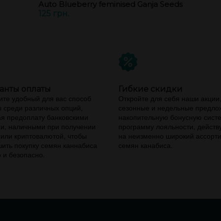
Auto Blueberry feminised Ganja Seeds
125 грн.
анты оплаты
Гибкие скидки
те удобный для вас способ
Откройте для себя наши акции
 среди различных опций,
сезонные и недельные предло
я предоплату банковскими
накопительную бонусную сист
и, наличными при получении
программу лояльности, дейст
 или криптовалютой, чтобы
на неизменно широкий ассорт
ить покупку семян каннабиса
семян канабиса.
 и безопасно.