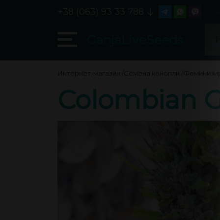
+38 (063) 93 33 788
GanjaLiveSeeds
Интернет-магазин
/
Семена конопли
/
Феминизи
Colombian G