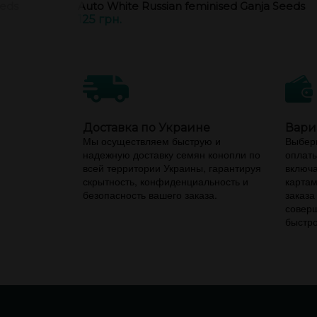
eeds
Auto White Russian feminised Ganja Seeds
125 грн.
Доставка по Украине
Вари
Мы осуществляем быструю и
Выбери
надежную доставку семян конопли по
оплаты
всей территории Украины, гарантируя
включа
скрытность, конфиденциальность и
картам
безопасность вашего заказа.
заказа
соверш
быстро