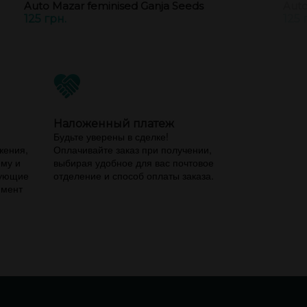
Auto Mazar feminised Ganja Seeds
Auto
125 грн.
125 
Наложенный платеж
,
Будьте уверены в сделке!
жения,
Оплачивайте заказ при получении,
ему и
выбирая удобное для вас почтовое
вующие
отделение и способ оплаты заказа.
имент