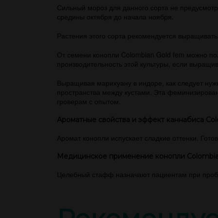
Сильный мороз для данного сорта не предусмотре
средины октября до начала ноября.
Растения этого сорта рекомендуется выращивать
От семени конопли Colombian Gold fem можно пол
производительность этой культуры, если выращива
Выращивая марихуану в индоре, как следует нужн
пространства между кустами. Эта феминизирован
гроверам с опытом.
Ароматные свойства и эффект каннабиса Col
Аромат конопли испускает сладкие оттенки. Гот
Медицинское применение конопли Colombia
Целебный стафф назначают пациентам при пробл