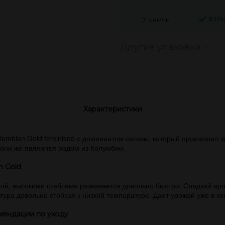
В Н
7 семян
Другие упаковки
Характеристики
ombian Gold feminised с доминантом сативы, который произошел за
 они же являются родом из Колумбии.
n Gold
рой, высокими стеблями развивается довольно быстро. Сладкий ар
ьтура довольно стойкая к низкой температуре. Дает урожай уже в к
мендации по уходу