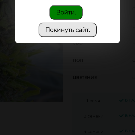
ПРОИЗВОДИТЕЛЬ
G
Войти.
THC
В
Покинуть сайт.
CBD
Н
ПОЛ
ф
ЦВЕТЕНИЕ
ф
В Н
1 семя
В Н
2 семени
В Н
4 семени