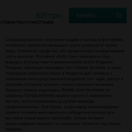
621 грн.
Купить
ие
Характеристики
Отзывы
Сбалансированное сочетание индики и сативы в фотофеме,
мгновенно привлекло внимание тысяч гроверов по всему
миру. Особенно, среди тех, кто предпочитает неординарные
сорта конопли. Фотофем «Бабл Гам» изначально был
выведен энтузиастами в американском штате Индиана.
Позднее, эволюция связывает его с Новой Англией, и лишь
очередное переосмысление в Нидерландах привело к
появлению непосредственного родителя того чуда, доступ к
которому получили клиенты нашего интернет магазина.
Заказать семена марихуаны Bubble Gum feminised от
сидбанка GanjaLiveSeeds крайне просто и невероятно
быстро, воспользовавшись услугами команды
профессионалов. Тем более, когда перед коноплеводами
прямой потомок многократного победителя конкурсов и
выставок планетарного масштаба, точная история
происхождения которого по-прежнему остается под семью
замками.