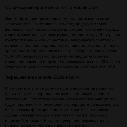
Общие характеристики конопли Bubble Gum
Цветут фотопериодные «девочки» на протяжении семи-
девяти недель, вытягиваясь в высоту до двухметровой
величины, хотя такие показатели, скорее, исключения, когда
гров оказывается в умелых руках настоящих гуру. В открытых
грунтах жизненный цикл растишек завершается со второй
половины октября и продолжается еще полмесяца. В плане
урожайности стрейн нельзя назвать рекордсменом, но свои
300-500 грамм готового продукта на квадратном метре
гровер непременно получит. Головокружительные 20% ТГК в
стаффе отлично сочетаются с умеренным процентом КБД.
Выращивание конопли Bubble Gum
Отсутствие опыта не должно пугать дебютантов грова, но
быть готовыми к определенным испытаниям и усилиям
желательно. Отсутствие уверенности в собственных силах
будет частично компенсировано стопроцентной всхожестью,
безусловным формированием исключительно женских
особей и незыблемым иммунитетом против грибковых
инфекций, плесени. Растишки уверенно развиваются в
индоре, аутдоре, теплицах либо оранжереях.