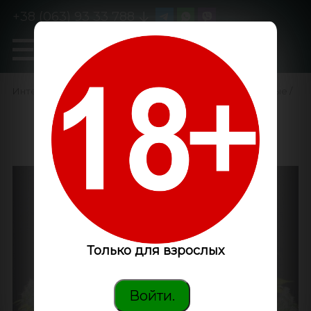
+38 (063) 93 33 788
0
GanjaLiveSeeds
Интернет-магазин
/
Семена конопли
/
Феминизированные
/
Bubble Gum feminised
GanjaLiveSeeds
Только для взрослых
Войти.