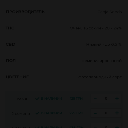
ПРОИЗВОДИТЕЛЬ
Ganja Seeds
THC
Очень высокий - 20 - 24%
CBD
Низкий - до 0,5 %
ПОЛ
феминизированный
ЦВЕТЕНИЕ
фотопериодный сорт
-
+
В НАЛИЧИИ
125 ГРН.
1 семя
-
+
В НАЛИЧИИ
229 ГРН.
2 семени
-
+
В НАЛИЧИИ
438 ГРН.
4 семени