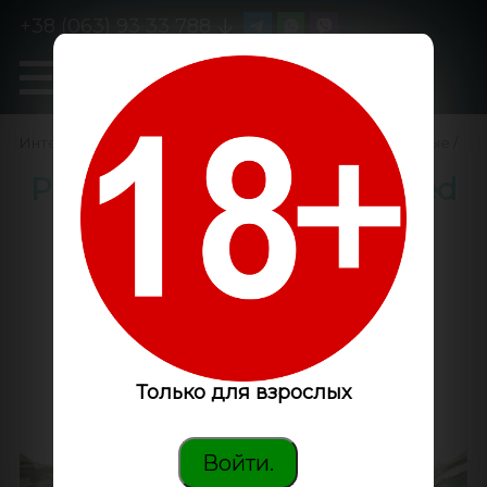
+38 (063) 93 33 788
0
GanjaLiveSeeds
Интернет-магазин
/
Семена конопли
/
Феминизированные
/
Pure Power Plant feminised
Ganja Seeds
Только для взрослых
Войти.