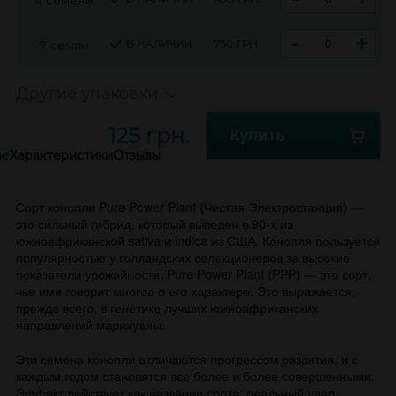
-
+
В НАЛИЧИИ
750 ГРН.
7 семян
Другие упаковки
125 грн.
Купить
ие
Характеристики
Отзывы
Сорт конопли Pure Power Plant (Чистая Электростанция) —
это сильный гибрид, который выведен в 90-х из
южноафриканской sativa и indica из США. Конопля пользуется
популярностью у голландских селекционеров за высокие
показатели урожайности. Pure Power Plant (PPP) — это сорт,
чье имя говорит многое о его характере. Это выражается,
прежде всего, в генетике лучших южноафриканских
направлений марихуаны.
Эти семена конопли отличаются прогрессом развития, и с
каждым годом становятся все более и более совершенными.
Эффект действует как название сорта: реальный удар,