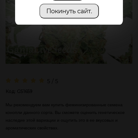
Покинуть сайт.
5 / 5
Код:
GS1659
Мы рекомендуем вам купить феминизированные семена
конопли данного сорта. Вы сможете оценить генетическое
наследие этой вариации и ощутить это в ее вкусовых и
ароматических свойствах.