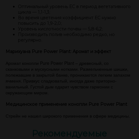
Оптимальный уровень ЕС в период вегетативного
цикла — 1,1-1,3;
Во время цветения коэффициент ЕС нужно
повысить до 1,9-2,0;
Уровень кислотности почвы — 5,8-6,2;
Производить полив необходимо редко, но
регулярно.
Марихуана Pure Power Plant: Аромат и эффект
Аромат конопли Pure Power Plant – древесный, со
сканковыми и мускусными нотками. Размельченные шишки,
полежавшие в закрытой банке, проникаются легким запахом
ячменя. Привкус сладковатый, иногда даже приторно-
ванильный. Густой дым одарит чувством гармонии с
окружающим миром.
Медицинское применение конопли Pure Power Plant
Стрейн не нашел широкого применения в сфере медицины.
Рекомендуемые