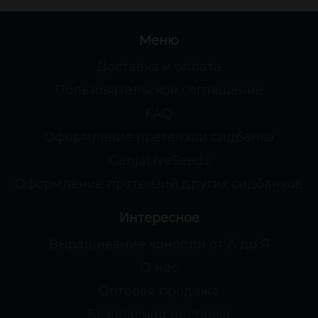
Меню
Доставка и оплата
Пользовательское соглашение
FAQ
Оформление претензии сидбанка
GanjaLiveSeeds
Оформление претензий других сидбанков
Интересное
Выращивание конопли от А до Я
О нас
Оптовая продажа
Безопасная доставка