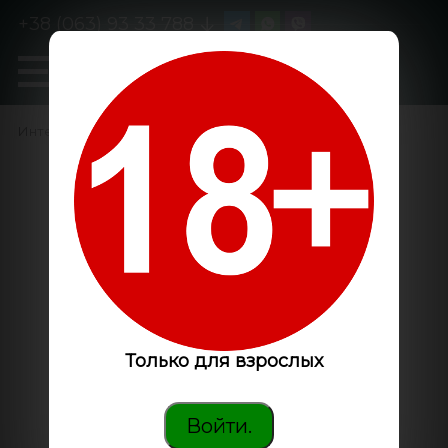
+38 (063) 93 33 788
0
GanjaLiveSeeds
Интернет-магазин
/
По аромату
/
Сырный
Только для взрослых
Войти.