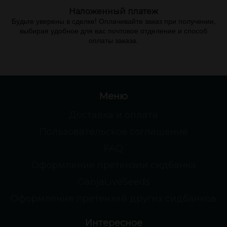
Наложенный платеж
Будьте уверены в сделке! Оплачивайте заказ при получении,
выбирая удобное для вас почтовое отделение и способ
оплаты заказа.
Меню
Доставка и оплата
Пользовательское соглашение
FAQ
Оформление претензии сидбанка
GanjaLiveSeeds
Оформление претензий других сидбанков
Интересное