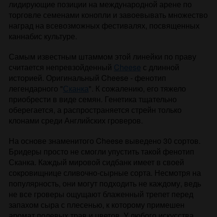
лидирующие позиции на международной арене по
торговле семенами конопли и завоевывать множество
наград на всевозможных фестивалях, посвященных
каннабис культуре.
Самым известным штаммом этой линейки по праву
считается непревзойденный
Cheese
с длинной
историей. Оригинальный Cheese - фенотип
легендарного "
Сканка
". К сожалению, его тяжело
приобрести в виде семян. Генетика тщательно
оберегается, а распространяется стрейн только
клонами среди Английских гроверов.
На основе знаменитого Cheese выведено 30 сортов.
Бридеры просто не смогли упустить такой фенотип
Сканка. Каждый мировой сидбанк имеет в своей
сокровищнице сливочно-сырные сорта. Несмотря на
популярность, они могут подходить не каждому, ведь
не все гроверы ощущают блаженный трепет перед
запахом сыра с плесенью, к которому примешен
аромат полевых трав и цветов. У любого искусства