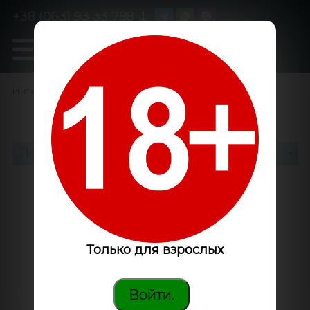
+38 (063) 93 33 788
0
GanjaLiveSeeds
Интернет-магазин
/
По аромату
Подкатегории
Только для взрослых
Войти.