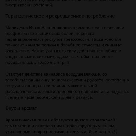
внутри кроны растений.
Терапевтическое и рекреационное потребление
Марихуана Bruce Banner широко применяется в лечении и
профилактике хронических болей, нервного
перенапряжения, приступов тревожности. Также конопля
приносит немало пользы в борьбе со стрессом и снимает
воспаление. Важно учитывать силу действия каннабиса и
следовать методике микродозинга, чтобы терапия не
превратилась в красочный трип.
Стартует действие каннабиса воодушевляюще, со
всеобъемлющим ощущением счастья и радости, постепенно
погружая стонера в состояние максимальной
расслабленности. Никакого нервного напряжения и надрыва.
Плотные часы творческой волны и релакса.
Вкус и аромат
Ароматическая гамма образуется дуэтом характерной
землистости и освежающим ягодно-фруктовым тоном,
украшенные щедро пряными оттенками. Дым плотный,