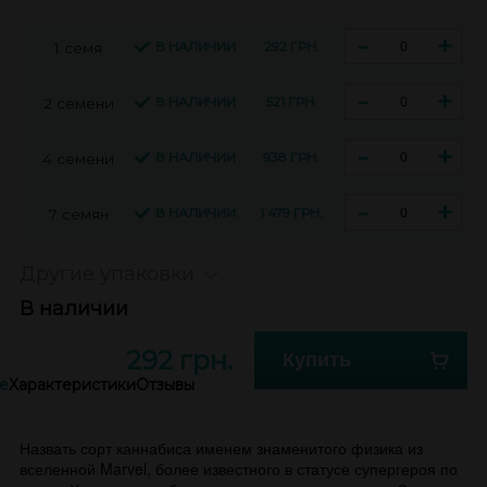
-
+
В НАЛИЧИИ
292 ГРН.
1 семя
-
+
В НАЛИЧИИ
521 ГРН.
2 семени
-
+
В НАЛИЧИИ
938 ГРН.
4 семени
-
+
В НАЛИЧИИ
1 479 ГРН.
7 семян
Другие упаковки
В наличии
292 грн.
Купить
е
Характеристики
Отзывы
Назвать сорт каннабиса именем знаменитого физика из
вселенной Marvel, более известного в статусе супергероя по