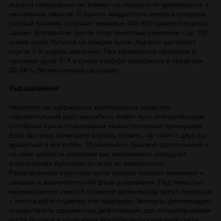
высоту) совершенно не влияют на показатели урожайности в
негативном смысле. С одного квадратного метра в гроуруме
умелый ботаник получает немалые 400-600 грамм отборных
шишек. В открытом грунте сбор несколько скромнее – до 150
грамм сухих бутонов на каждом кусте. Харвест наступает
спустя 7-9 недель цветения. При правильной просушке и
пролечке доля ТГК в сухом стаффе колеблется в пределах
20-24%. Великолепный результат.
Выращивание
Несмотря на сдержанное вертикальное развитие,
горизонтальный рост каннабиса может быть впечатляющим.
Особенно при использовании низкострессовых тренировок.
Если вы лишь начинаете изучать гровинг, не стоит с двух ног
врываться в это хобби. Ограничьтесь базовой агротехникой и
на пике зрелости растишки вас непременно порадуют
аппетитными бутонами по всей их поверхности.
Разветвленная структура куста требует особого внимания к
шишкам в заключительной фазе дозревания. Под тяжестью
наливающихся смолой соцветий ветки иногда могут ломаться
– используйте подвязку или подпорки. Эксперты рекомендуют
осуществлять сдержанную дефолиацию для стимулирования
роста бутонов и улучшения вентиляции/проникания света