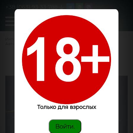
+38 (063) 93 33 788
0
GanjaLiveSeeds
Интернет-магазин
/
Семена конопли
/
Автоцветущие феминизированные
/
Auto Bruce Banner
feminised Ganja Seeds
Только для взрослых
Войти.