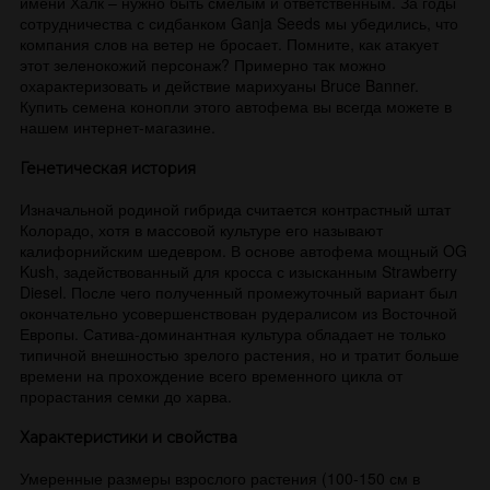
имени Халк – нужно быть смелым и ответственным. За годы
сотрудничества с сидбанком Ganja Seeds мы убедились, что
компания слов на ветер не бросает. Помните, как атакует
этот зеленокожий персонаж? Примерно так можно
охарактеризовать и действие марихуаны Bruce Banner.
Купить семена конопли этого автофема вы всегда можете в
нашем интернет-магазине.
Генетическая история
Изначальной родиной гибрида считается контрастный штат
Колорадо, хотя в массовой культуре его называют
калифорнийским шедевром. В основе автофема мощный OG
Kush, задействованный для кросса с изысканным Strawberry
Diesel. После чего полученный промежуточный вариант был
окончательно усовершенствован рудералисом из Восточной
Европы. Сатива-доминантная культура обладает не только
типичной внешностью зрелого растения, но и тратит больше
времени на прохождение всего временного цикла от
прорастания семки до харва.
Характеристики и свойства
Умеренные размеры взрослого растения (100-150 см в