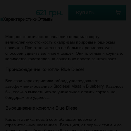
621 грн.
Купить
ие
Характеристики
Отзывы
Мощное генетическое наследие подарило сорту
великолепную стойкость к капризам природы и ошибкам
новичков. При относительно не больших размерах куст
способен удивить величием шишек. Они плотные и крупные,
количество кристаллов на соцветиях просто зашкаливает.
Происхождение конопли Blue Diesel
Все свои характеристики гибрид унаследовал от
автофеминизированных Biodiesel Mass и Blueberry. Казалось
бы, сложно вывести что-то уникальное с таких сортов, но,
бридерам это удалось.
Выращивание конопли Blue Diesel
Как для автика, новый сорт обладает довольно
стремительным цветением. Весь цикл, от первых стигм и до
харвеста не займет больше 9 недель. Но новичкам нужно