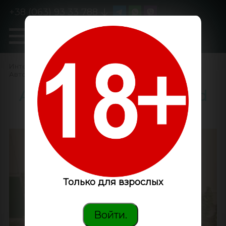
+38 (063) 93 33 788
0
GanjaLiveSeeds
Интернет-магазин
/
Семена конопли
/
Автоцветущие феминизированные
/
Auto Blue Diesel feminised
GanjaLiveSeeds
Только для взрослых
Войти.