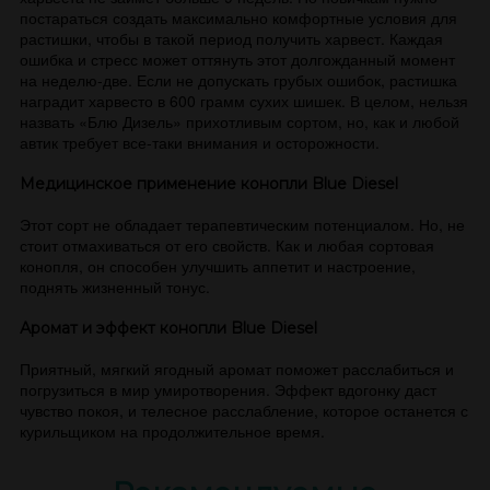
постараться создать максимально комфортные условия для
растишки, чтобы в такой период получить харвест. Каждая
ошибка и стресс может оттянуть этот долгожданный момент
на неделю-две. Если не допускать грубых ошибок, растишка
наградит харвесто в 600 грамм сухих шишек. В целом, нельзя
назвать «Блю Дизель» прихотливым сортом, но, как и любой
автик требует все-таки внимания и осторожности.
Медицинское применение конопли Blue Diesel
Этот сорт не обладает терапевтическим потенциалом. Но, не
стоит отмахиваться от его свойств. Как и любая сортовая
конопля, он способен улучшить аппетит и настроение,
поднять жизненный тонус.
Аромат и эффект конопли Blue Diesel
Приятный, мягкий ягодный аромат поможет расслабиться и
погрузиться в мир умиротворения. Эффект вдогонку даст
чувство покоя, и телесное расслабление, которое останется с
курильщиком на продолжительное время.