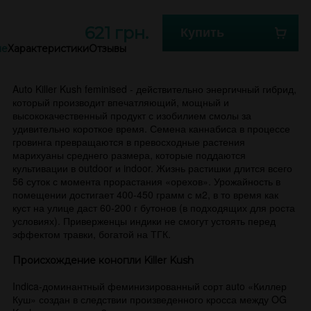
621 грн.
Купить
ие
Характеристики
Отзывы
Auto Killer Kush feminised - действительно энергичный гибрид,
который производит впечатляющий, мощный и
высококачественный продукт с изобилием смолы за
удивительно короткое время. Семена каннабиса в процессе
гровинга превращаются в превосходные растения
марихуаны среднего размера, которые поддаются
культивации в outdoor и indoor. Жизнь растишки длится всего
56 суток с момента прорастания «орехов». Урожайность в
помещении достигает 400-450 грамм с м2, в то время как
куст на улице даст 60-200 г бутонов (в подходящих для роста
условиях). Приверженцы индики не смогут устоять перед
эффектом травки, богатой на ТГК.
Происхождение конопли Killer Kush
Indica-доминантный феминизированный сорт auto «Киллер
Куш» создан в следствии произведенного кросса между OG