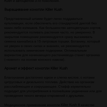
Kush и автоцветом 3-го поколения.
Выращивание конопли Killer Kush
Представленный штамм будет легко поддаваться
культивации, если обеспечить его стандартной диетой без
каких-либо излишков. Как большинство автоцветущих сортов,
рекомендуется поливать растения часто, но умеренно. В
закрытом помещении рекомендуется сразу высаживать
семена каннабиса в 15-литровые горшки. Ботанику, который
не уверен в своих силах и знаниях, не рекомендуется
использовать химические подкормки. Оптимальным
вариантом для начинающего растениевода станет органика
(«компот» на основе конского навоза).
Аромат и эффект конопли Killer Kush
Благоухание достаточно едкое и слегка кислое, с нотами
цитрусовых и дизельного топлива. Действие на организм
расслабляющее и сокрушающее. Стафф изумительно
подходит для употребления в полнейшем уединении или для
проведения тихого вечера-откровений с друзьями.
Медицинское применение конопли Killer Kush В качестве