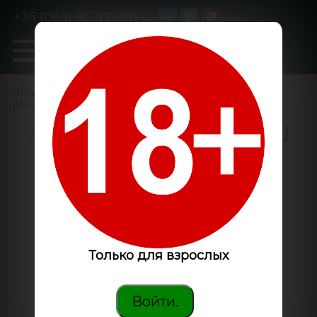
+38 (063) 93 33 788
0
GanjaLiveSeeds
Интернет-магазин
/
Семена конопли
/
Автоцветущие феминизированные
/
Auto Killer Kush feminised
GanjaLiveSeeds
Только для взрослых
Войти.