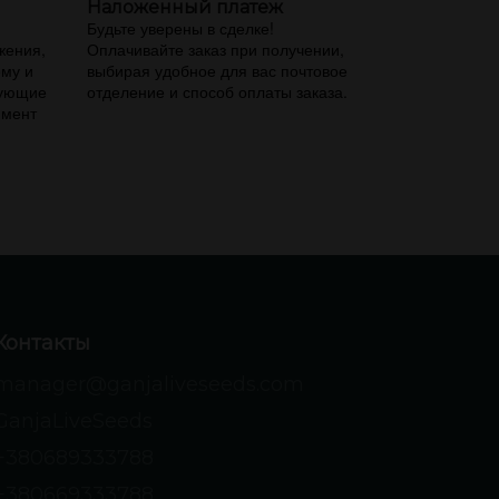
Наложенный платеж
,
Будьте уверены в сделке!
жения,
Оплачивайте заказ при получении,
ему и
выбирая удобное для вас почтовое
вующие
отделение и способ оплаты заказа.
имент
Контакты
manager@ganjaliveseeds.com
GanjaLiveSeeds
+380689333788
+380669333788