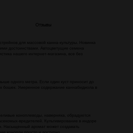
Отзывы
стрейнов для массовой канна-культуры. Новинка
кими достоинствами. Автоцветущие семена
стика нашего интернет-магазина, все без
выше одного метра. Если один куст приносит до
ых бошек. Умеренное содержание каннабидиола в
пеливые коноплеводы, наверняка, обрадуются
насекомых-вредителей. Культивирование в индоре
ен. Насыщенный аромат может создавать
ие конопли просто и доступно.