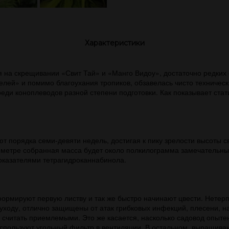
Характеристики
на скрещивании «Свит Тай» и «Манго Видоу», достаточно редких 
елей» и помимо благоухания тропиков, обзавелась чисто техничес
ди коноплеводов разной степени подготовки. Как показывает стати
 порядка семи-девяти недель, достигая к пику зрелости высоты с
м метре собранная масса будет около полкилограмма замечательн
оказателями тетрагидроканнабинола.
ормируют первую листву и так же быстро начинают цвести. Нетер
 уходу, отлично защищены от атак грибковых инфекций, плесени, 
 считать приемлемыми. Это же касается, насколько садовод опыт
спользуют угольный фильтр в вентиляции. В остальном, выращиван