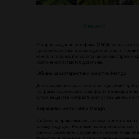
Описание
История создания автофема Mango основывается 
приобрела исключительно достоинства от «родит
конопли гибрида пользуются широким спросом сре
исключения остаются довольны.
Общие характеристики конопли Mango
Для завершения фазы цветения «девочки» требуют
75 грамм вкуснейшего стаффа, то на квадратно
сухом веществе контрастирует с повышенными п
Выращивание конопли Mango
Стабильно проклевываясь, семки стремительно ф
такому ходу дел. Растишки малотребовательны к
сложно сравнивать с аутдорным, можно лишь оба
трудности в процессе, потому опытные гроверы и