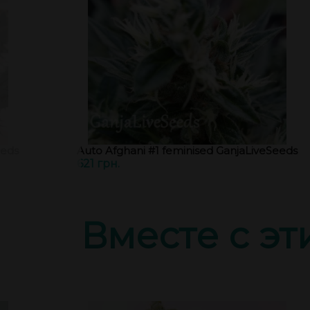
eeds
Auto Afghani #1 feminised GanjaLiveSeeds
621 грн.
Вместе с э