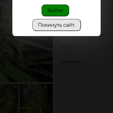
ПРОИЗВОДИТЕЛЬ
G
Войти.
THC
В
Покинуть сайт.
CBD
Н
ПОЛ
ф
ЦВЕТЕНИЕ
а