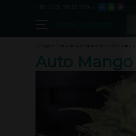
+38 (063) 93 33 788
GanjaLiveSeeds
Интернет-магазин
/
Семена конопли
/
Автоцвет
Auto Mango 