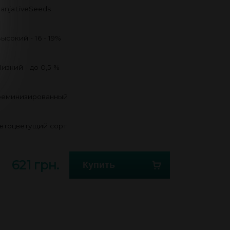
anjaLiveSeeds
ысокий - 16 - 19%
изкий - до 0,5 %
еминизированный
втоцветущий сорт
621 грн.
Купить