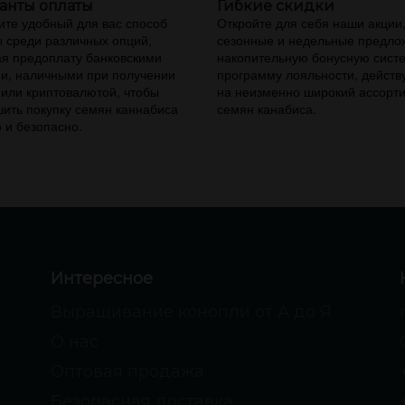
анты оплаты
Гибкие скидки
те удобный для вас способ
Откройте для себя наши акции
 среди различных опций,
сезонные и недельные предло
я предоплату банковскими
накопительную бонусную сист
и, наличными при получении
программу лояльности, дейст
 или криптовалютой, чтобы
на неизменно широкий ассорт
ить покупку семян каннабиса
семян канабиса.
 и безопасно.
Интересное
Выращивание конопли от А до Я
О нас
Оптовая продажа
Безопасная доставка