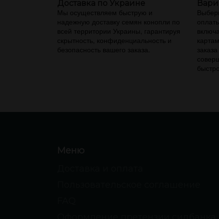
Доставка по Украине
Вари
Мы осуществляем быструю и
Выбери
надежную доставку семян конопли по
оплаты
всей территории Украины, гарантируя
включа
скрытность, конфиденциальность и
картам
безопасность вашего заказа.
заказа
соверш
быстро
Меню
Доставка и оплата
Пользовательское соглашение
FAQ
Оформление претензии сидбанка