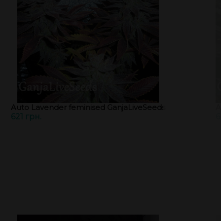
Auto Lavender feminised GanjaLiveSeeds
A
621 грн.
6