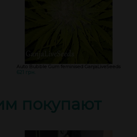
Auto Bubble Gum feminised GanjaLiveSeeds
621 грн.
тим покупают