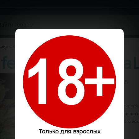
ущие феминизированные
/
feminised Ganja
0 / 5
Код:
GLS6444
Автоцветущие семена конопли
коноплеводов разной степени п
интернет-магазина, все без ис
Только для взрослых