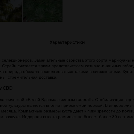
Характеристики
селекционеров. Замечательные свойства этого сорта марихуаны 
. Стрейн считается ярким представителем сативно-индичных гибр
ма природа обязала воспользоваться такими возможностями. Купит
ны, стремительная доставка.
w CBD
ассической «Белой Вдовы» с чистым ruderalis. Стабилизация в це
обной культуры является вполне приемлемой нормой. В индоре жиз
 месяца. Компактные размеры куста дают к пику зрелости до полки
ем воздухе. Индорная высота растишек не бывает более 80 сантиме