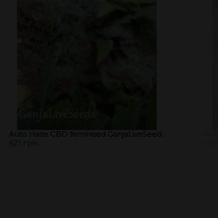
Auto Haze CBD feminised GanjaLiveSeeds
Aut
621 грн.
621