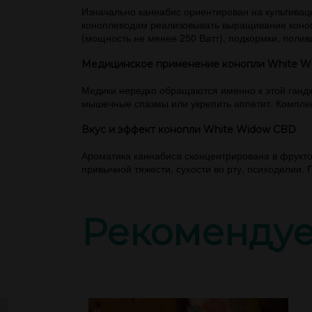
Изначально каннабис ориентирован на культиваци
коноплеводам реализовывать выращивание коноп
(мощность не менее 250 Ватт), подкормки, полив
Медицинское применение конопли White W
Медики нередко обращаются именно к этой гандж
мышечные спазмы или укрепить аппетит. Комплек
Вкус и эффект конопли White Widow CBD
Ароматика каннабиса сконцентрирована в фрукто
привычной тяжести, сухости во рту, психоделии.
Рекоменду