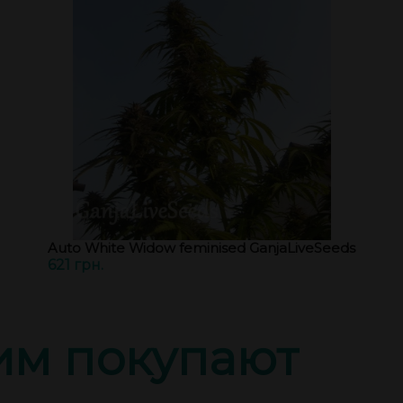
Auto White Widow feminised GanjaLiveSeeds
621 грн.
тим покупают