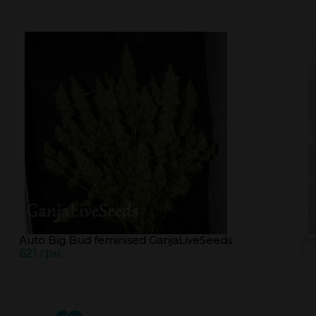
Auto Big Bud feminised GanjaLiveSeeds
Au
621 грн.
62