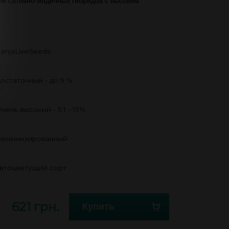
ем сативно-индичных гибридов с высоким
anjaLiveSeeds
остаточный - до 9 %
чень высокий - 5,1 - 15%
еминизированный
втоцветущий сорт
621 грн.
Купить