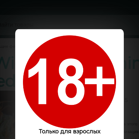
ущие феминизированные
/
Widow CBD femin
eds
0 / 5
Код:
GLS6465
Замечательные свойства этог
найти собственную реализацию
Только для взрослых