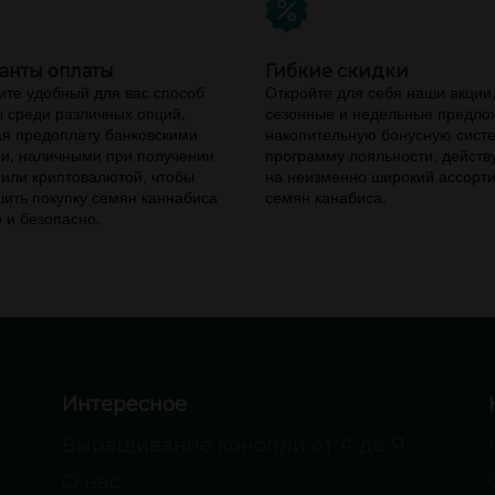
анты оплаты
Гибкие скидки
те удобный для вас способ
Откройте для себя наши акции
 среди различных опций,
сезонные и недельные предло
я предоплату банковскими
накопительную бонусную сист
и, наличными при получении
программу лояльности, дейст
 или криптовалютой, чтобы
на неизменно широкий ассорт
ить покупку семян каннабиса
семян канабиса.
 и безопасно.
Интересное
Выращивание конопли от А до Я
О нас