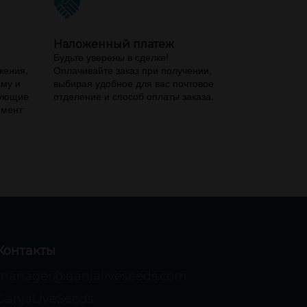
Наложенный платеж
,
Будьте уверены в сделке!
жения,
Оплачивайте заказ при получении,
ему и
выбирая удобное для вас почтовое
вующие
отделение и способ оплаты заказа.
имент
Контакты
manager@ganjaliveseeds.com
GanjaLiveSeeds