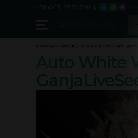
+38 (063) 93 33 788
GanjaLiveSeeds
Интернет-магазин
/
Семена конопли
/
Автоцвет
Auto White 
GanjaLiveSe