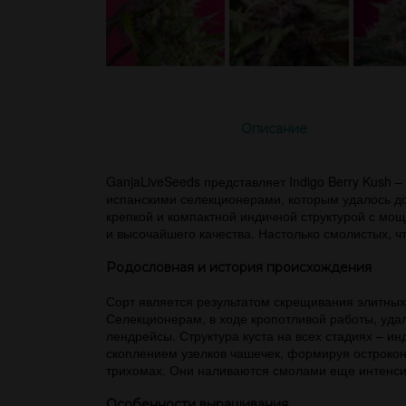
Описание
GanjaLiveSeeds представляет Indigo Berry Kus
испанскими селекционерами, которым удалось доб
крепкой и компактной индичной структурой с мо
и высочайшего качества. Настолько смолистых, ч
Родословная и история происхождения
Сорт является результатом скрещивания элитных кл
Селекционерам, в ходе кропотливой работы, удал
лендрейсы. Структура куста на всех стадиях – и
скоплением узелков чашечек, формируя острокон
трихомах. Они наливаются смолами еще интенсив
Особенности выращивания