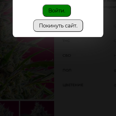
преданными своему делу испа
добиться результата, к котором
Войти.
Покинуть сайт.
ПРОИЗВОДИТЕЛЬ
G
THC
О
CBD
Н
ПОЛ
ф
ЦВЕТЕНИЕ
ф