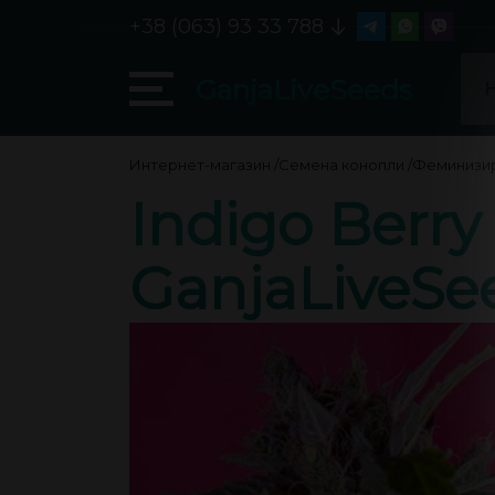
+38 (063) 93 33 788
GanjaLiveSeeds
Интернет-магазин
/
Семена конопли
/
Феминизи
Indigo Berry
GanjaLiveSe