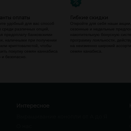
анты оплаты
Гибкие скидки
те удобный для вас способ
Откройте для себя наши акции
 среди различных опций,
сезонные и недельные предло
я предоплату банковскими
накопительную бонусную сист
и, наличными при получении
программу лояльности, дейст
 или криптовалютой, чтобы
на неизменно широкий ассорт
ить покупку семян каннабиса
семян канабиса.
 и безопасно.
Интересное
Выращивание конопли от А до Я
О нас