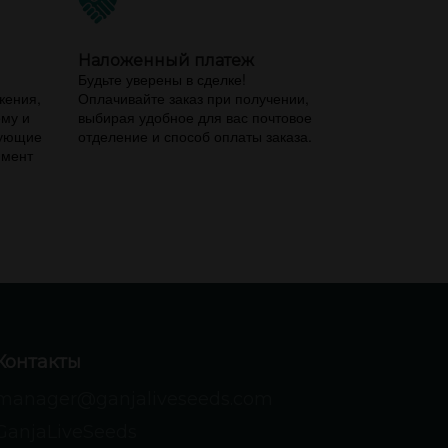
Наложенный платеж
,
Будьте уверены в сделке!
жения,
Оплачивайте заказ при получении,
ему и
выбирая удобное для вас почтовое
вующие
отделение и способ оплаты заказа.
имент
Контакты
manager@ganjaliveseeds.com
GanjaLiveSeeds