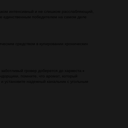
ишком интенсивный и не слишком расслабляющий,
 где единственным победителем на самом деле
ическим средством в купировании хронических
 заботливый гровер доберется до харвеста к
Индорщики, помните, что аромат, который
 и установите надежный канальник с угольным