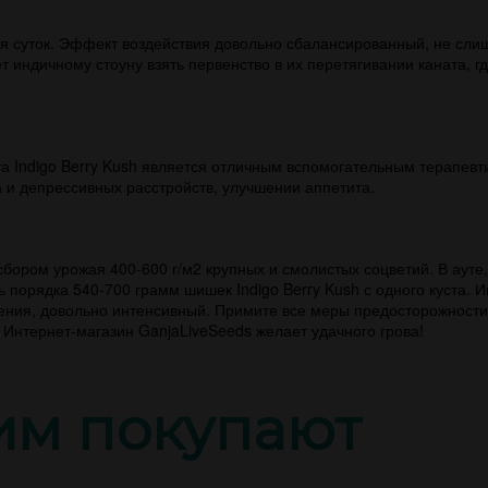
мя суток. Эффект воздействия довольно сбалансированный, не сл
т индичному стоуну взять первенство в их перетягивании каната,
а Indigo Berry Kush является отличным вспомогательным терапевт
а и депрессивных расстройств, улучшении аппетита.
сбором урожая 400-600 г/м2 крупных и смолистых соцветий. В ауте,
ь порядка 540-700 грамм шишек Indigo Berry Kush с одного куста. 
тения, довольно интенсивный. Примите все меры предосторожности
 Интернет-магазин GanjaLiveSeeds желает удачного грова!
тим покупают