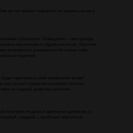
Тем же кто желает подняться на уровень выше в
кокосовым субстратом. Освещение – светодиоды
ровень вентиляции и обдува растения. Укротите
ию возможность развиваться без каких-либо
 крупных соцветий.
h будет чувствовать себя комфортно везде!
зе для лучшего развития корневой системы.
твии со стадией развития растения.
ой палитрой ягодных и цветочных ароматов, а
зысканный, сладкий, с приятным землистым