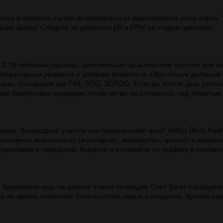
ги в гровинге, лучше воздержаться от выращивания этого сорта. 
чший выбор! Следите за уровнями pH и РРМ на стадии цветения.
12-15-литровых горшках, заполненных органическим грунтом или 
мпературным режимом и уровнем влажности. Обеспечьте должный у
аких тренировок как FIM, SOG, SCROG. Если же хотите дать растен
вке бамбуковых подпорок, чтобы ветви не сломались под тяжестью
ршках. Загородный участок или партизанский гров? Indigo Berry Kus
дренажных компонентах (агроперлит, вермикулит, цеолит) и микори
переливов и передозов. Кормите и поливайте по графику в соответс
н бридерами еще на ранних этапах селекции. Сорт богат насыщенн
 то же время пикантной тональностью перца и кипариса. Аромат и