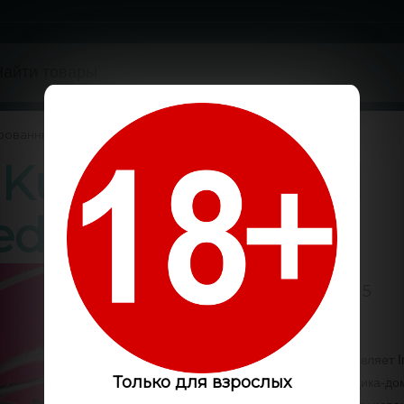
рованные
/
 Kush feminised
eds
0 / 5
Код:
GLS9078
GanjaLiveSeeds представляет I
феминизированный индика-дом
Только для взрослых