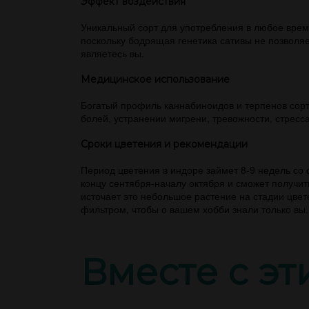
Эффект воздействия
Уникальный сорт для употребления в любое вре
поскольку бодрящая генетика сативы не позволяе
являетесь вы.
Медицинское использование
Богатый профиль каннабиноидов и терпенов сорт
болей, устранении мигрени, тревожности, стресс
Сроки цветения и рекомендации
Период цветения в индоре займет 8-9 недель со 
концу сентября-началу октября и сможет получит
источает это небольшое растение на стадии цве
фильтром, чтобы о вашем хобби знали только вы.
Вместе с э