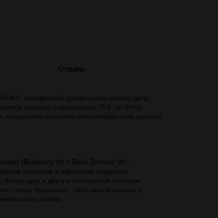
Отзывы
(60/40), выведенный преданными своему делу
личается высоким содержанием ТГК (до 21%),
ями, покрытыми шишками непревзойденной красоты
ter (Blueberry '99 x Black Domina '98).
тайские сативные и афганские индичные
 близко друг к другу и отличаются плотным
я стигмы подсыхают, чего нельзя сказать о
чительного стекла.