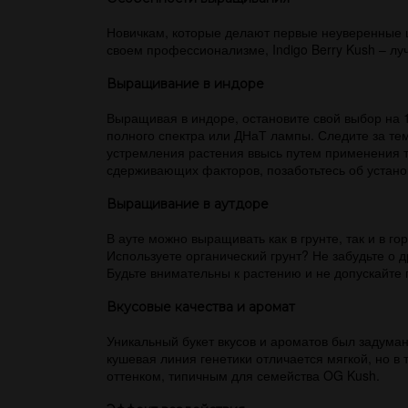
Новичкам, которые делают первые неуверенные ша
своем профессионализме, Indigo Berry Kush – лу
Выращивание в индоре
Выращивая в индоре, остановите свой выбор на 
полного спектра или ДНаТ лампы. Следите за те
устремления растения ввысь путем применения т
сдерживающих факторов, позаботьтесь об устано
Выращивание в аутдоре
В ауте можно выращивать как в грунте, так и в го
Используете органический грунт? Не забудьте о 
Будьте внимательны к растению и не допускайте 
Вкусовые качества и аромат
Уникальный букет вкусов и ароматов был задума
кушевая линия генетики отличается мягкой, но в
оттенком, типичным для семейства OG Kush.