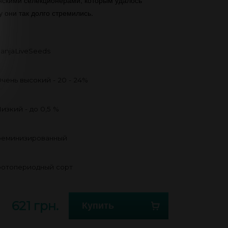
нскими селекционерами, которым удалось
у они так долго стремились.
anjaLiveSeeds
чень высокий - 20 - 24%
изкий - до 0,5 %
еминизированный
отопериодный сорт
621 грн.
Купить