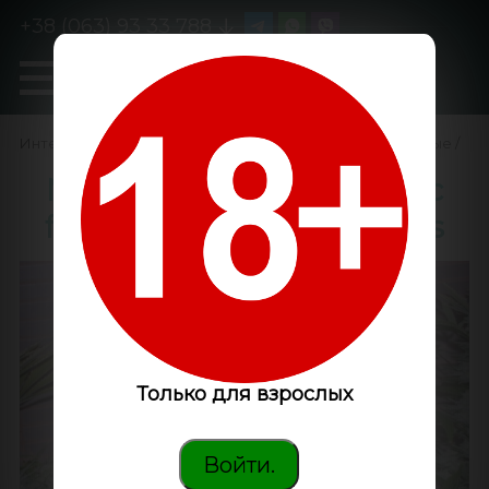
+38 (063) 93 33 788
0
GanjaLiveSeeds
Интернет-магазин
/
Семена конопли
/
Феминизированные
/
Northern Lights x Chronic
feminised GanjaLiveSeeds
Только для взрослых
Войти.