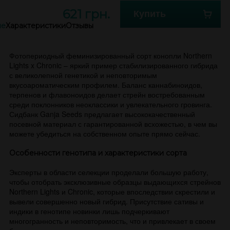
621 грн.
Купить
ие
Характеристики
Отзывы
Фотопериодный феминизированный сорт конопли Northern
Lights x Chronic – яркий пример стабилизированного гибрида
с великолепной генетикой и неповторимым
вкусоароматическим профилем. Баланс каннабиноидов,
терпенов и флавоноидов делает стрейн востребованным
среди поклонников неоклассики и увлекательного гровинга.
Сидбанк Ganja Seeds предлагает высококачественный
посевной материал с гарантированной всхожестью, в чем вы
можете убедиться на собственном опыте прямо сейчас.
Особенности генотипа и характеристики сорта
Эксперты в области селекции проделали большую работу,
чтобы отобрать эксклюзивные образцы выдающихся стрейнов
Northern Lights и Chronic, которые впоследствии скрестили и
вывели совершенно новый гибрид. Присутствие сативы и
индики в генотипе новинки лишь подчеркивают
многогранность и неповторимость, что и привлекает в своем