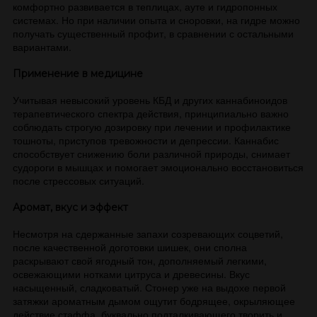
комфортно развивается в теплицах, ауте и гидропонных
системах. Но при наличии опыта и сноровки, на гидре можно
получать существенный профит, в сравнении с остальными
вариантами.
Применение в медицине
Учитывая невысокий уровень КБД и других каннабиноидов
терапевтического спектра действия, принципиально важно
соблюдать строгую дозировку при лечении и профилактике
тошноты, приступов тревожности и депрессии. Каннабис
способствует снижению боли различной природы, снимает
судороги в мышцах и помогает эмоционально восстановиться
после стрессовых ситуаций.
Аромат, вкус и эффект
Несмотря на сдержанные запахи созревающих соцветий,
после качественной доготовки шишек, они сполна
раскрывают свой ягодный тон, дополняемый легкими,
освежающими нотками цитруса и древесины. Вкус
насыщенный, сладковатый. Стонер уже на выдохе первой
затяжки ароматным дымом ощутит бодрящее, окрыляющее
действие стаффа, буквально подталкивающего творить и