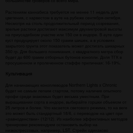
большинстве гроверов со всего мира.
Растениям каннабиса требуется не менее 11 недель для
цветения, с харвестом в ауте на рубеже сентября-октября.
Несмотря на столь продолжительный период созревания,
зрелые растихи достигают максимум двухметровой высоты
на приусадебном участке или 150 см в индоре. В ауте один
куст продуцирует около 150 грамм шишек, а в условиях
закрытого грунта этот показатель может достигать шикарных
350 гр. Для большего понимания, с квадратного метра сбор
будет до 600 грамм отборных бутонов конопли. Доля ТГК в
просушенном и пролеченном стаффе приличная: 16-19%.
Культивация
Для начинающих коноплеводов Northern Lights x Chronic
будет не самым легким стартом, потому наличие опытного
профи среди знакомых будет весьма уместным. При
выращивании сорта в индоре, выбирайте горшки объемом от
25 литров и более. Что касается светового режима, то на веге
это может быть стандартный 18/6, с переводом на цвет при
«равноденствии» (12/12). Из наиболее эффективных методов
тренировки рекомендуем остановить выбор на
низкострессовых, например, LST. Стрейн одинаково