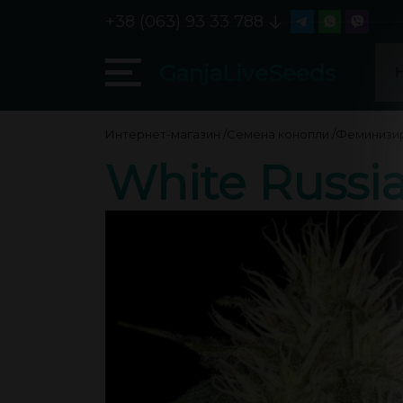
+38 (063) 93 33 788
GanjaLiveSeeds
Интернет-магазин
/
Семена конопли
/
Феминизи
White Russi