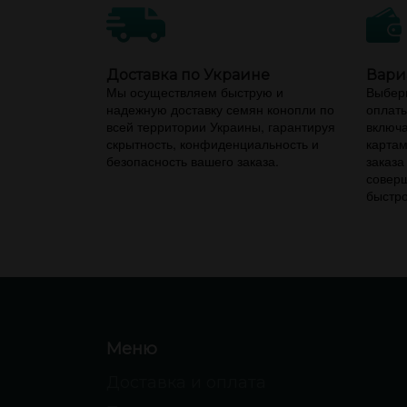
Доставка по Украине
Вари
Мы осуществляем быструю и
Выбери
надежную доставку семян конопли по
оплаты
всей территории Украины, гарантируя
включа
скрытность, конфиденциальность и
картам
безопасность вашего заказа.
заказа
соверш
быстро
Меню
Доставка и оплата