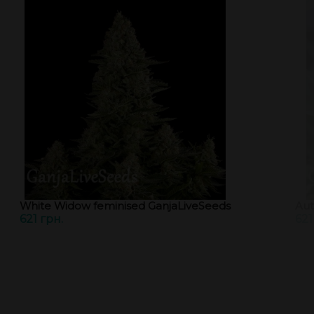
White Widow feminised GanjaLiveSeeds
Aut
621 грн.
621