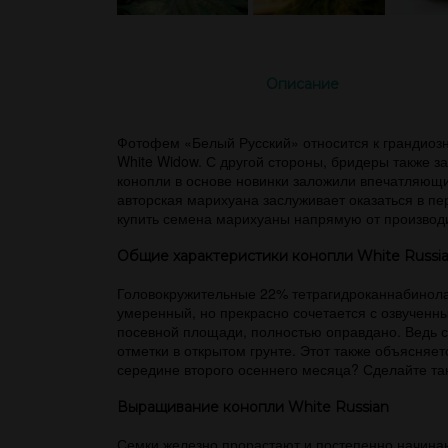
Описание
Фотофем «Белый Русский» относится к грандиозн
White Widow. С другой стороны, бридеры также 
конопли в основе новинки заложили впечатляющи
авторская марихуана заслуживает оказаться в 
купить семена марихуаны напрямую от производи
Общие характеристики конопли White Russi
Головокружительные 22% тетрагидроканнабинола 
умеренный, но прекрасно сочетается с озвученн
посевной площади, полностью оправдано. Ведь 
отметки в открытом грунте. Этот также объясняе
середине второго осеннего месяца? Сделайте так
Выращивание конопли White Russian
Семки железно прорастают и постепенно начинаю