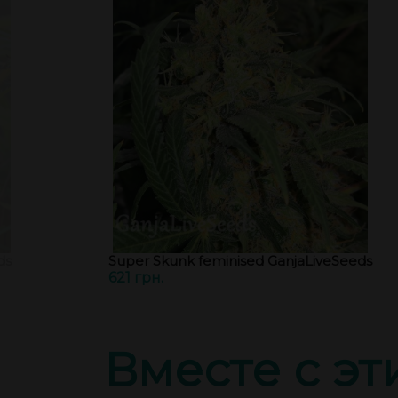
ds
Super Skunk feminised GanjaLiveSeeds
621 грн.
Вместе с э