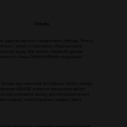
Отзывы
 один из них стал «родителем» гибрида. Речь о
бательно, прямо и переносно. Мощные сорта
онного труда. Вне всяких сомнений данная
еменного банка GanjaLiveSeeds предлагают
 к прочим достоинствам фотофема. КБД в стаффе
олучение 400-600 грамм на квадратном метре
ь на максимальную высоту до полутораметровой
ять недель. Хотите получить харвест уже к
Будьте бдительны, ароматика цветущих бутонов