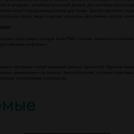
те в гроуруме, гроубоксе угольный фильтр для системы вентиляции
опинок несут определенные риски для грова. Зрелое растение отц
а раньше срока, ведь соцветия украшены девственно чистым «снег
ssian
ескими свойствами, купируя боли ПМС, головы, мышечных спазмов
ирует рвотные рефлексы.
ально пробивает своей гремучей смесью пряностей. Курение вызы
тояния, граничащего со смехом, расслаблением, потоком позитивны
«приход» успокоением и релаксом.
емые