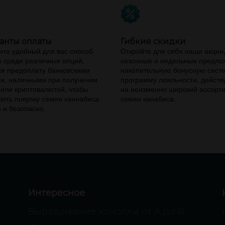
анты оплаты
Гибкие скидки
те удобный для вас способ
Откройте для себя наши акции
 среди различных опций,
сезонные и недельные предло
я предоплату банковскими
накопительную бонусную сист
и, наличными при получении
программу лояльности, дейст
 или криптовалютой, чтобы
на неизменно широкий ассорт
ить покупку семян каннабиса
семян канабиса.
 и безопасно.
Интересное
Выращивание конопли от А до Я