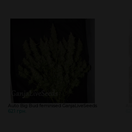
Auto Big Bud feminised GanjaLiveSeeds
Au
621 грн.
62