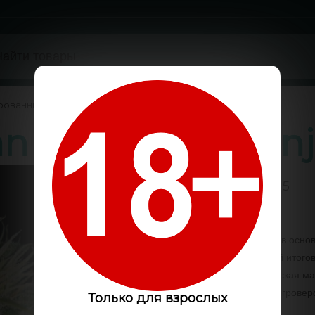
рованные
/
an feminised Gan
0 / 5
Код:
GLS6506
Мощные сорта конопли в осно
полностью оправданный итогов
сомнений данная авторская ма
выращиваемых каждым гроверо
Только для взрослых