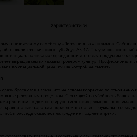
Характеристики
ому генетическому семейству «белоснежных» штаммов. Собственно,
задействовали классического «убийцу» АК-47. Получилось сногсши
й потенциал, полностью оправданный итоговым продуктом селекци
перечне выращиваемых каждым гровером культур. Профессионалы с
теля по специальной цене, лучше которой не сыскать.
an
сразу бросаются в глаза, что не совсем корректно по отношению
ым выше рекордным процентом. С оглядкой на убойность бошек, п
сами растишки не демонстрируют гигантских размеров, поднимаяс
тся сравнительно коротким периодом цветения – буквально семь-дев
, чтобы рассада оказалась на грядке не позднее апреля.
т формировать красивые, аккуратные кусты изумрудного оттенка. 