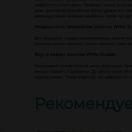
невероятно интенсивна. Предварительно установи
даже десятки метров вблизи жилых домов или тр
непреодолимое желание перейти к пробе продукт
Медицинское применение конопли White Ru
Для медицины ганджа привлекательна анестетич
простимулирует аппетит, снизит тошноту, нивел
Вкус и эффект конопли White Russian
Узнаваемый неповторимый запах марихуаны букв
нельзя говорить о шаблонах. До шести часов сос
курильщиками. Точно известно, что завершится 
Рекоменду