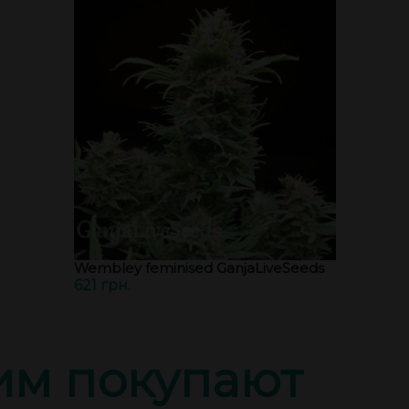
Wembley feminised GanjaLiveSeeds
621 грн.
тим покупают