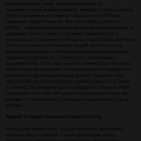
помещении и на улице. Своим интересным и
привлекательным внешним видом, каннабис отлично украсит
любую оранжерею и привнесет изысканности в общую
гармонию садового участка. Все, что требует растиха в
outdoor – максимум солнечного света и регулярный полив. В
домашнем боксе сложность гровинга увеличивается в
несколько раз, поскольку необходимо создать благоприятные
условия, схожие с естественной средой. Источник света
должен быть мощным, чтобы растишка могла полноценно
продемонстрировать все генетические заложенные
характеристики. Если запах конопли является для ботаника
нежелательным явлением, то в обязательном порядке стоит
установить в гроубоксе угольный фильтр. Растения типа
sativa /indica достигают среднего размера (высота не более
1,1 метра). Производительность квадратного метра в indoor
составляет около 400-600 грамм качественных шишек, при
условии, что коноплевод полноценно осуществлял уход за
кустами.
Аромат и эффект конопли Widow Remedy
Запах сухих шишек этого гибрида наполнен тропически-
экзотическими оттенками. Свежие фруктовые ноты в
послевкусии дополняются статной хвоей. Воздействие