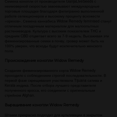
Семена конопли от производителя GanjaLiveSeeds с
неимоверной скоростью завоевывают международные
торговые площадки благодаря филигранно выполненной
работе селекционеров и высокому проценту всхожести
«орехов». Семена каннабиса Widow Remedy feminised станут
отличным посадочным материалом для малоопытных
растениеводов. Культура с высоким показателем THC и
средним CBD отцветает всего за 7-9 недель. Высаживая эти
феминизированные семки в почву, гровер может быть на
100% уверен, что всходы будут исключительно женского
пола.
Происхождение конопли Widow Remedy
Создание феминизированного сорта Widow Remedy
проходило с соблюдением строгой последовательности. В
первой фазе скрещивания участвовала Tijuana сатива и
Kerala индика. После отбора лучшего представителя
полученного кросса, его соединили с оригинальным
стрейном Afghan.
Выращивание конопли Widow Remedy
Штамм прекрасно подходит для культивации в закрытом