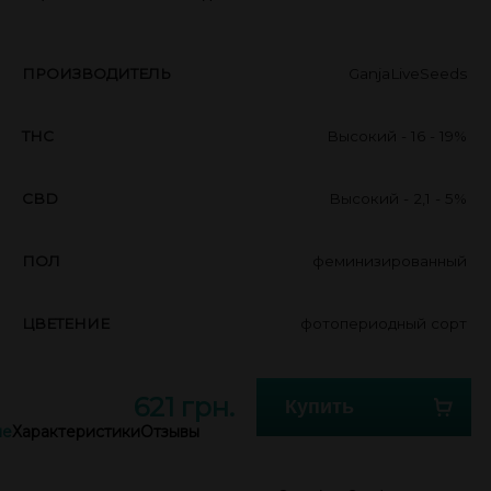
ПРОИЗВОДИТЕЛЬ
GanjaLiveSeeds
THC
Высокий - 16 - 19%
CBD
Высокий - 2,1 - 5%
ПОЛ
феминизированный
ЦВЕТЕНИЕ
фотопериодный сорт
621 грн.
Купить
ие
Характеристики
Отзывы