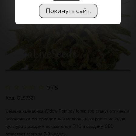
Покинуть сайт.
0 / 5
Код:
GLS7321
Семена каннабиса Widow Remedy feminised станут отличным
посадочным материалом для малоопытных растениеводов.
Культура с высоким показателем THC и средним CBD
отцветает всего за 7-9 недель.