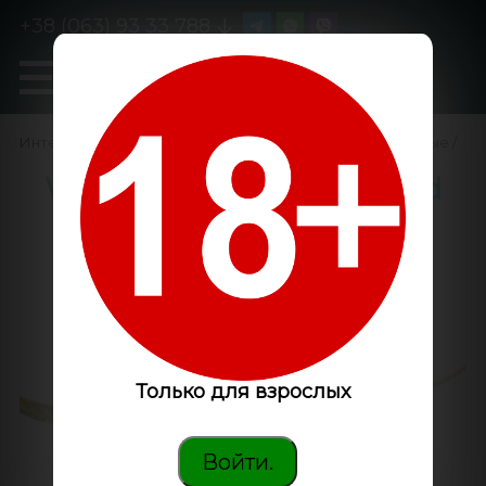
+38 (063) 93 33 788
0
GanjaLiveSeeds
Интернет-магазин
/
Семена конопли
/
Феминизированные
/
Widow Remedy feminised
GanjaLiveSeeds
Только для взрослых
Войти.