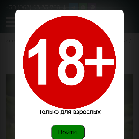
+38 (063) 93 33 788
0
GanjaLiveSeeds
Интернет-магазин
/
Семена конопли
/
Феминизированные
/
Euforia feminised
GanjaLiveSeeds
Только для взрослых
Войти.