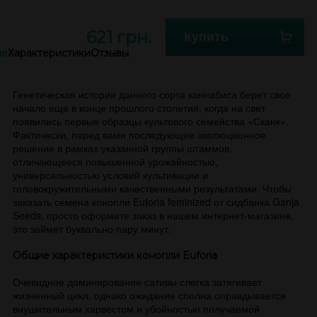
621 грн.
Купить
ие
Характеристики
Отзывы
Генетическая история данного сорта каннабиса берет свое
начало еще в конце прошлого столетия, когда на свет
появились первые образцы культового семейства «Сканк».
Фактически, перед вами последующее эволюционное
решение в рамках указанной группы штаммов,
отличающееся повышенной урожайностью,
универсальностью условий культивации и
головокружительными качественными результатами. Чтобы
заказать семена конопли Euforia feminized от сидбанка Ganja
Seeds, просто оформите заказ в нашем интернет-магазине,
это займет буквально пару минут.
Общие характеристики конопли Euforia
Очевидное доминирование сативы слегка затягивает
жизненный цикл, однако ожидание сполна оправдывается
внушительным харвестом и убойностью получаемой