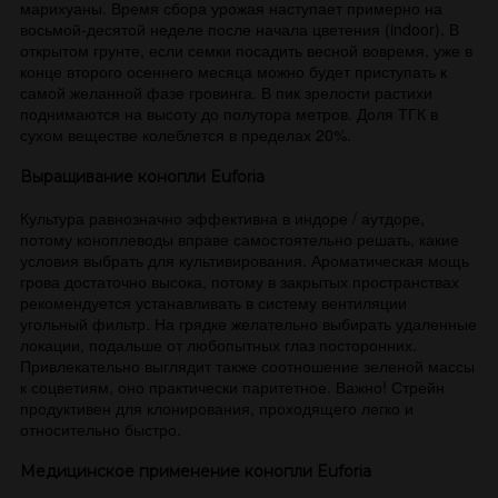
марихуаны. Время сбора урожая наступает примерно на
восьмой-десятой неделе после начала цветения (indoor). В
открытом грунте, если семки посадить весной вовремя, уже в
конце второго осеннего месяца можно будет приступать к
самой желанной фазе гровинга. В пик зрелости растихи
поднимаются на высоту до полутора метров. Доля ТГК в
сухом веществе колеблется в пределах 20%.
Выращивание конопли Euforia
Культура равнозначно эффективна в индоре / аутдоре,
потому коноплеводы вправе самостоятельно решать, какие
условия выбрать для культивирования. Ароматическая мощь
грова достаточно высока, потому в закрытых пространствах
рекомендуется устанавливать в систему вентиляции
угольный фильтр. На грядке желательно выбирать удаленные
локации, подальше от любопытных глаз посторонних.
Привлекательно выглядит также соотношение зеленой массы
к соцветиям, оно практически паритетное. Важно! Стрейн
продуктивен для клонирования, проходящего легко и
относительно быстро.
Медицинское применение конопли Euforia