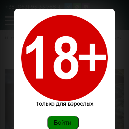
+38 (063) 93 33 788
0
GanjaLiveSeeds
Интернет-магазин
/
Семена конопли
/
Феминизированные
/
Power Africa feminised
GanjaLiveSeeds
Только для взрослых
Войти.