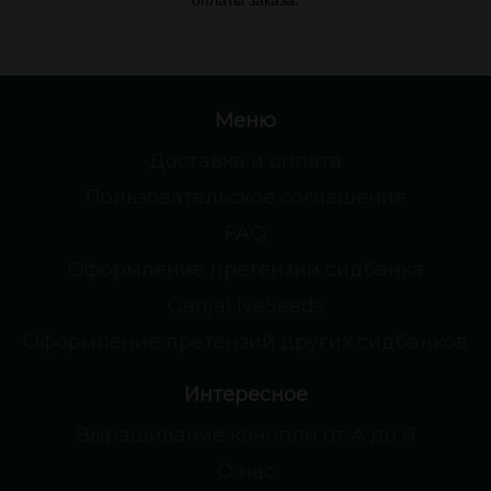
Меню
Доставка и оплата
Пользовательское соглашение
FAQ
Оформление претензии сидбанка
GanjaLiveSeeds
Оформление претензий других сидбанков
Интересное
Выращивание конопли от А до Я
О нас