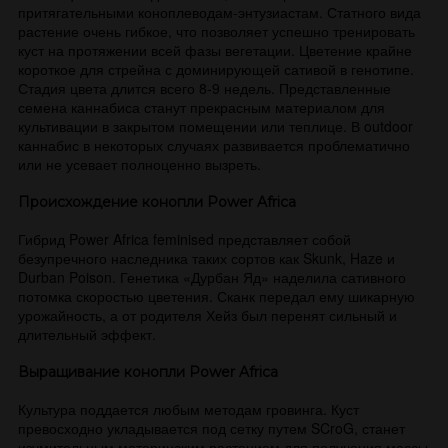
притягательными коноплеводам-энтузиастам. Статного вида
растение очень гибкое, что позволяет успешно тренировать
куст на протяжении всей фазы вегетации. Цветение крайне
короткое для стрейна с доминирующей сативой в генотипе.
Стадия цвета длится всего 8-9 недель. Представленные
семена каннабиса станут прекрасным материалом для
культивации в закрытом помещении или теплице. В outdoor
каннабис в некоторых случаях развивается проблематично
или не усевает полноценно вызреть.
Происхождение конопли Power Africa
Гибрид Power Africa feminised представляет собой
безупречного наследника таких сортов как Skunk, Haze и
Durban Poison. Генетика «Дурбан Яд» наделила сативного
потомка скоростью цветения. Сканк передал ему шикарную
урожайность, а от родителя Хейз был перенят сильный и
длительный эффект.
Выращивание конопли Power Africa
Культура поддается любым методам гровинга. Куст
превосходно укладывается под сетку путем SCroG, станет
изумительным материнским растением для получения массы