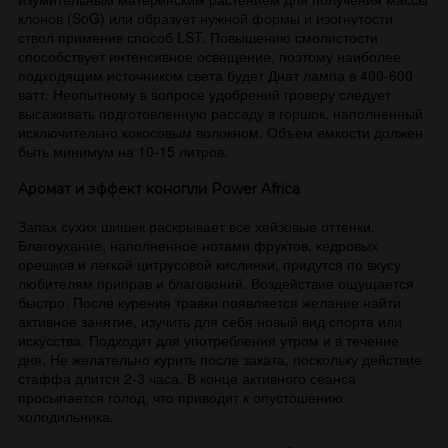
клонов (SoG) или образует нужной формы и изогнутости
ствол применив способ LST. Повышению смолистости
способствует интенсивное освещение, поэтому наиболее
подходящим источником света будет Днат лампа в 400-600
ватт. Неопытному в вопросе удобрений гроверу следует
высаживать подготовленную рассаду в горшок, наполненный
исключительно кокосовым волокном. Объем емкости должен
быть минимум на 10-15 литров.
Аромат и эффект конопли Power Africa
Запах сухих шишек раскрывает все хейзовые оттенки.
Благоухание, наполненное нотами фруктов, кедровых
орешков и легкой цитрусовой кислинки, придутся по вкусу
любителям приправ и благовоний. Воздействие ощущается
быстро. После курения травки появляется желание найти
активное занятие, изучить для себя новый вид спорта или
искусства. Подходит для употребления утром и в течение
дня. Не желательно курить после заката, поскольку действие
стаффа длится 2-3 часа. В конце активного сеанса
просыпается голод, что приводит к опустошению
холодильника.