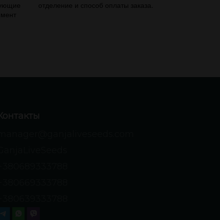
вующие
отделение и способ оплаты заказа.
имент
Контакты
manager@ganjaliveseeds.com
GanjaLiveSeeds
+380689333788
+380669333788
+380639333788