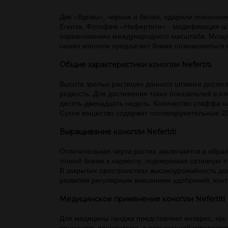
Две «Вдовы», черная и белая, одарили поклонн
Египта. Фотофем «Нефертити» - модификация шт
соревнованиях международного масштаба. Мощные 
семян конопли предлагает ближе познакомиться 
Общие характеристики конопли Nefertiti
Высота зрелых растишек данного штамма достига
редкость. Для достижения таких показателей в о
десять-двенадцать недель. Количество стаффа на
Сухое вещество содержит головокружительные 2
Выращивание конопли Nefertiti
Отличительная черта растих заключается в образ
тонкой ближе к харвесту, подчеркивая сативную 
В закрытых пространствах высокоурожайность до
развитие регулярным внесением удобрений, кон
Медицинское применение конопли Nefertiti
Для медицины ганджа представляет интерес, как
применять пациентами, с повышенной гиперактив