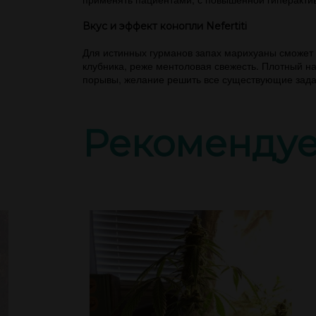
Вкус и эффект конопли Nefertiti
Для истинных гурманов запах марихуаны сможет 
клубника, реже ментоловая свежесть. Плотный н
порывы, желание решить все существующие зада
Рекоменду