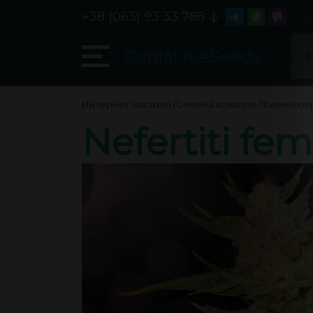
+38 (063) 93 33 788
GanjaLiveSeeds
Интернет-магазин
/
Семена конопли
/
Феминизи
Nefertiti fe