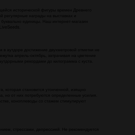
ющейся исторической фигуры времен Древнего
й регулярные награды на выставках и
, буквально единицы. Наш интернет-магазин
LiveSeeds.
м в аутдоре достижение двухметровой отметки не
ежутка апрель-октябрь, затрачивая на цветение
 аутдорными рекордами до килограмма с куста.
а, которая становится утонченной, изящно
ва, но от них потребуются определенные усилия.
астке, коноплеводы со стажем стимулируют
нием, стрессами, депрессией. Не рекомендуется