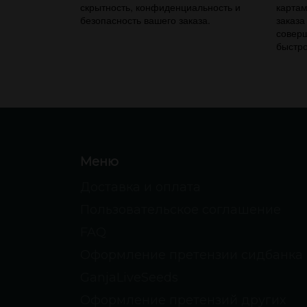
скрытность, конфиденциальность и
картам
безопасность вашего заказа.
заказа
соверш
быстро
Меню
Доставка и оплата
Пользовательское соглашение
FAQ
Оформление претензии сидбанка
GanjaLiveSeeds
Оформление претензий других