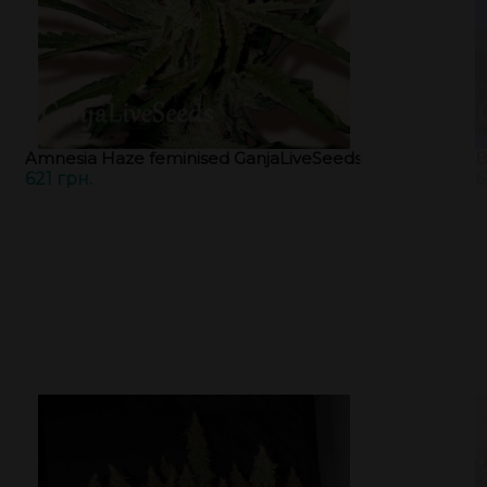
Amnesia Haze feminised GanjaLiveSeeds
B
621 грн.
6