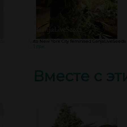
ds
Auto New York City feminised GanjaLiveSeeds
621 грн.
Вместе с э