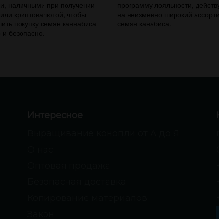
и, наличными при получении
программу лояльности, дейст
 или криптовалютой, чтобы
на неизменно широкий ассорт
ить покупку семян каннабиса
семян канабиса.
 и безопасно.
Интересное
Выращивание конопли от А до Я
О нас
Оптовая продажа
Безопасная доставка
Копирование материалов
Закон