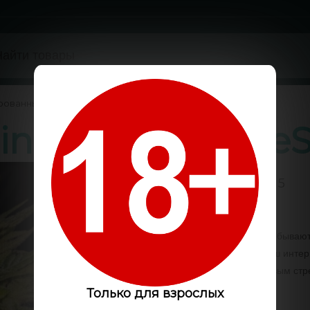
рованные
/
minised GanjaLive
0 / 5
Код:
GLS6490
Мощные сорта конопли бывают ра
буквально единицы. Наш интер
познакомиться с культовым ст
GanjaLiveSeeds.
Только для взрослых