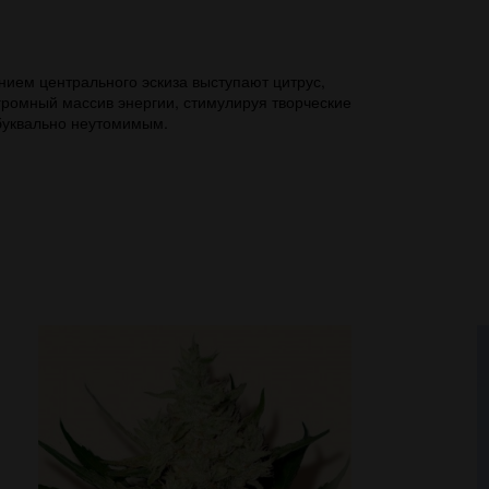
нием центрального эскиза выступают цитрус,
громный массив энергии, стимулируя творческие
буквально неутомимым.