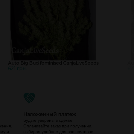
Auto Big Bud feminised GanjaLiveSeeds
Au
621 грн.
62
Наложенный платеж
,
Будьте уверены в сделке!
жения,
Оплачивайте заказ при получении,
ему и
выбирая удобное для вас почтовое