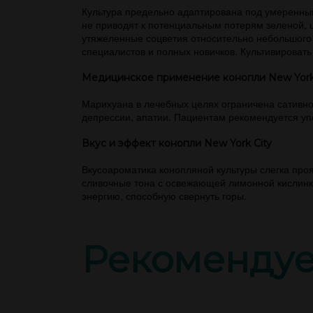
Культура предельно адаптирована под умеренный
не приводят к потенциальным потерям зеленой,
утяжеленные соцветия относительно небольшого
специалистов и полных новичков. Культивировать
Медицинское применение конопли New York 
Марихуана в лечебных целях ограничена сативно
депрессии, апатии. Пациентам рекомендуется упо
Вкус и эффект конопли New York City
Вкусоароматика конопляной культуры слегка про
сливочные тона с освежающей лимонной кислинк
энергию, способную свернуть горы.
Рекоменду