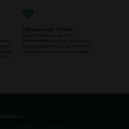
Наложенный платеж
,
Будьте уверены в сделке!
жения,
Оплачивайте заказ при получении,
ему и
выбирая удобное для вас почтовое
вующие
отделение и способ оплаты заказа.
имент
Контакты
manager@ganjaliveseeds.com