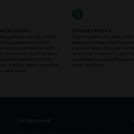
анты оплаты
Гибкие скидки
те удобный для вас способ
Откройте для себя наши акции
 среди различных опций,
сезонные и недельные предло
я предоплату банковскими
накопительную бонусную сист
и, наличными при получении
программу лояльности, дейст
 или криптовалютой, чтобы
на неизменно широкий ассорт
ить покупку семян каннабиса
семян канабиса.
 и безопасно.
Интересное
Выращивание конопли от А до Я