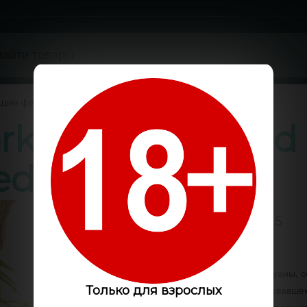
ущие феминизированные
/
k City feminised
eds
0 / 5
Код:
GLS6448
Появление сорта марихуаны, с
соответствует сформировавше
Только для взрослых