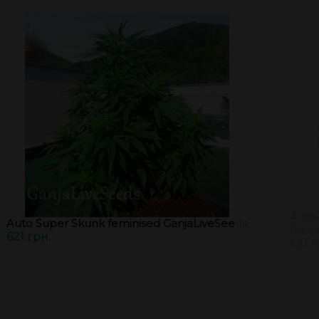
Auto
Auto Super Skunk feminised GanjaLiveSeeds
Ganj
621 грн.
621 г