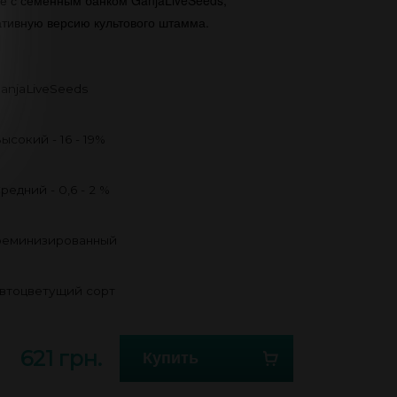
е с семенным банком GanjaLiveSeeds,
тивную версию культового штамма.
anjaLiveSeeds
ысокий - 16 - 19%
редний - 0,6 - 2 %
еминизированный
втоцветущий сорт
621 грн.
Купить