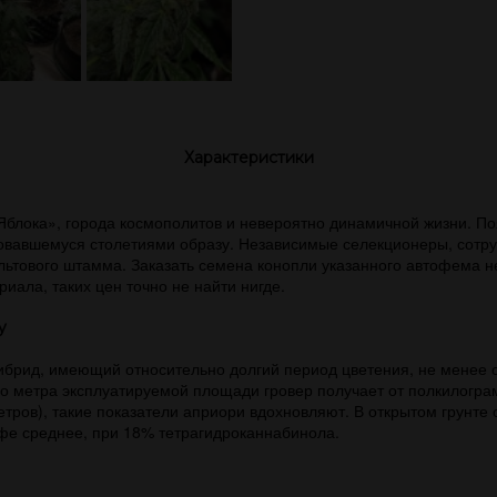
Характеристики
блока», города космополитов и невероятно динамичной жизни. По
овавшемуся столетиями образу. Независимые селекционеры, сотр
ьтового штамма. Заказать семена конопли указанного автофема не
иала, таких цен точно не найти нигде.
y
гибрид, имеющий относительно долгий период цветения, не менее
го метра эксплуатируемой площади гровер получает от полкилогра
тров), такие показатели априори вдохновляют. В открытом грунте о
фе среднее, при 18% тетрагидроканнабинола.