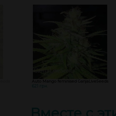
Seeds
Auto Mango feminised GanjaLiveSeeds
621 грн.
Вместе с э