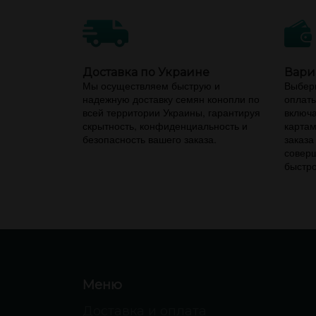
Доставка по Украине
Вари
Мы осуществляем быструю и
Выбери
надежную доставку семян конопли по
оплаты
всей территории Украины, гарантируя
включа
скрытность, конфиденциальность и
картам
безопасность вашего заказа.
заказа
соверш
быстро
Меню
Доставка и оплата