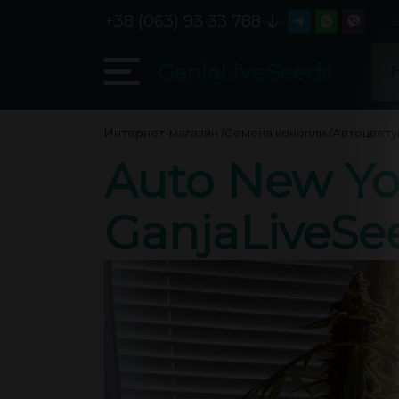
+38 (063) 93 33 788
GanjaLiveSeeds
Интернет-магазин
/
Семена конопли
/
Автоцвет
Auto New Yor
GanjaLiveSe