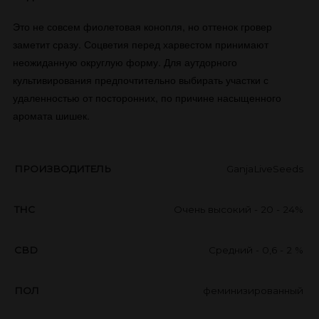
Это не совсем фиолетовая конопля, но оттенок гровер
заметит сразу. Соцветия перед харвестом принимают
неожиданную округлую форму. Для аутдорного
культивирования предпочтительно выбирать участки с
удаленностью от посторонних, по причине насыщенного
аромата шишек.
ПРОИЗВОДИТЕЛЬ
GanjaLiveSeeds
THC
Очень высокий - 20 - 24%
CBD
Средний - 0,6 - 2 %
ПОЛ
феминизированный