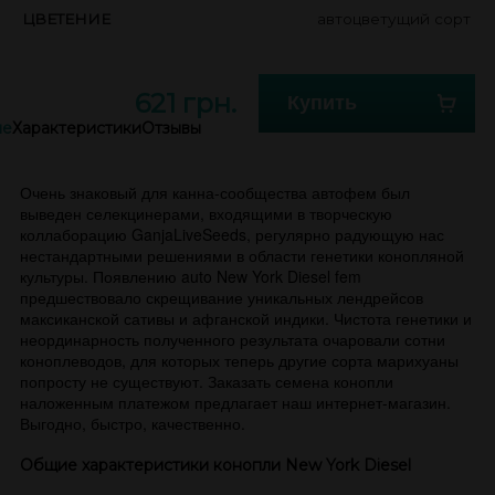
ЦВЕТЕНИЕ
автоцветущий сорт
621 грн.
Купить
ие
Характеристики
Отзывы
Очень знаковый для канна-сообщества автофем был
выведен селекцинерами, входящими в творческую
коллаборацию GanjaLiveSeeds, регулярно радующую нас
нестандартными решениями в области генетики конопляной
культуры. Появлению auto New York Diesel fem
предшествовало скрещивание уникальных лендрейсов
максиканской сативы и афганской индики. Чистота генетики и
неординарность полученного результата очаровали сотни
коноплеводов, для которых теперь другие сорта марихуаны
попросту не существуют. Заказать семена конопли
наложенным платежом предлагает наш интернет-магазин.
Выгодно, быстро, качественно.
Общие характеристики конопли New York Diesel