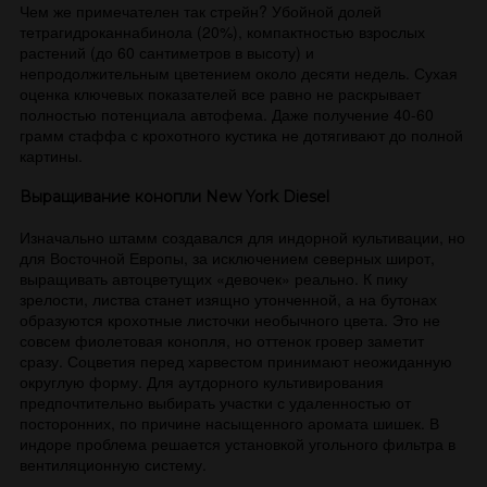
Чем же примечателен так стрейн? Убойной долей
тетрагидроканнабинола (20%), компактностью взрослых
растений (до 60 сантиметров в высоту) и
непродолжительным цветением около десяти недель. Сухая
оценка ключевых показателей все равно не раскрывает
полностью потенциала автофема. Даже получение 40-60
грамм стаффа с крохотного кустика не дотягивают до полной
картины.
Выращивание конопли New York Diesel
Изначально штамм создавался для индорной культивации, но
для Восточной Европы, за исключением северных широт,
выращивать автоцветущих «девочек» реально. К пику
зрелости, листва станет изящно утонченной, а на бутонах
образуются крохотные листочки необычного цвета. Это не
совсем фиолетовая конопля, но оттенок гровер заметит
сразу. Соцветия перед харвестом принимают неожиданную
округлую форму. Для аутдорного культивирования
предпочтительно выбирать участки с удаленностью от
посторонних, по причине насыщенного аромата шишек. В
индоре проблема решается установкой угольного фильтра в
вентиляционную систему.