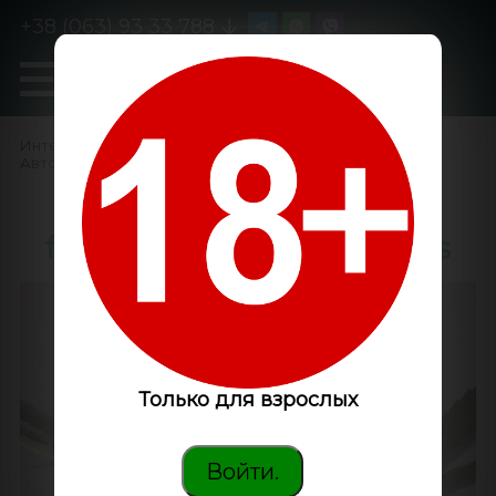
+38 (063) 93 33 788
0
GanjaLiveSeeds
Интернет-магазин
/
Семена конопли
/
Автоцветущие феминизированные
/
Auto New York Diesel
feminised GanjaLiveSeeds
Только для взрослых
Войти.