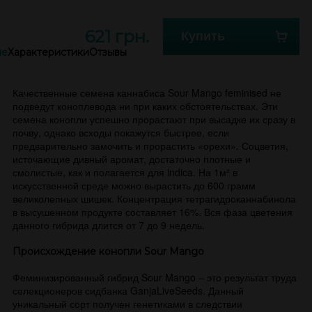
621 грн.
Купить
ие
Характеристики
Отзывы
Качественные семена каннабиса Sour Mango feminised не
подведут коноплевода ни при каких обстоятельствах. Эти
семена конопли успешно прорастают при высадке их сразу в
почву, однако всходы покажутся быстрее, если
предварительно замочить и прорастить «орехи». Соцветия,
источающие дивный аромат, достаточно плотные и
смолистые, как и полагается для indica. На 1м² в
искусственной среде можно вырастить до 600 грамм
великолепных шишек. Концентрация тетрагидроканнабинола
в высушенном продукте составляет 16%. Вся фаза цветения
данного гибрида длится от 7 до 9 недель.
Происхождение конопли Sour Mango
Феминизированный гибрид Sour Mango – это результат труда
селекционеров сидбанка GanjaLiveSeeds. Данный
уникальный сорт получен генетиками в следствии