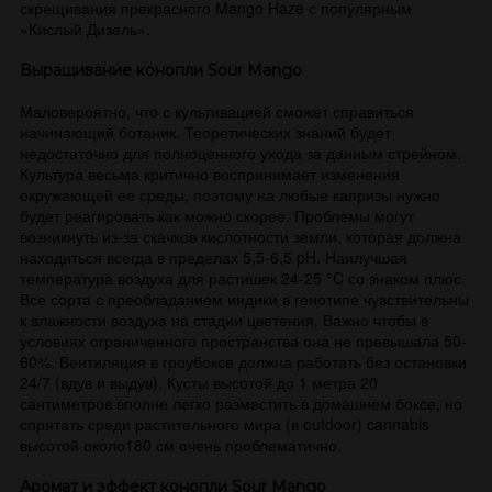
скрещивания прекрасного Mango Haze с популярным
«Кислый Дизель».
Выращивание конопли Sour Mango
Маловероятно, что с культивацией сможет справиться
начинающий ботаник. Теоретических знаний будет
недостаточно для полноценного ухода за данным стрейном.
Культура весьма критично воспринимает изменения
окружающей ее среды, поэтому на любые капризы нужно
будет реагировать как можно скорее. Проблемы могут
возникнуть из-за скачков кислотности земли, которая должна
находиться всегда в пределах 5,5-6,5 pH. Наилучшая
температура воздуха для растишек 24-25 °C со знаком плюс.
Все сорта с преобладанием индики в генотипе чувствительны
к влажности воздуха на стадии цветения. Важно чтобы в
условиях ограниченного пространства она не превышала 50-
60%. Вентиляция в гроубоксе должна работать без остановки
24/7 (вдув и выдув). Кусты высотой до 1 метра 20
сантиметров вполне легко разместить в домашнем боксе, но
спрятать среди растительного мира (в outdoor) cannabis
высотой около180 см очень проблематично.
Аромат и эффект конопли Sour Mango