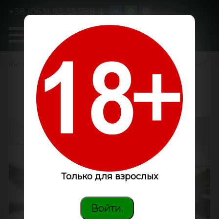
+38 (063) 93 33 788
0
GanjaLiveSeeds
Интернет-магазин
/
Семена конопли
/
Феминизированные
/
Sour Mango feminised
GanjaLiveSeeds
Только для взрослых
Войти.