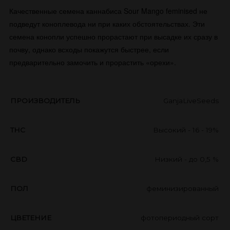
Качественные семена каннабиса Sour Mango feminised не
подведут коноплевода ни при каких обстоятельствах. Эти
семена конопли успешно прорастают при высадке их сразу в
почву, однако всходы покажутся быстрее, если
предварительно замочить и прорастить «орехи».
ПРОИЗВОДИТЕЛЬ
GanjaLiveSeeds
THC
Высокий - 16 - 19%
CBD
Низкий - до 0,5 %
ПОЛ
феминизированный
ЦВЕТЕНИЕ
фотопериодный сорт