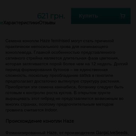
621 грн.
Купить
ие
Характеристики
Отзывы
Семена конопли Haze feminised могут стать причиной
практически непосильного грова для начинающего
коноплевода. Главной особенностью представленного
сативного стрейна является длительная фаза цветения,
которая затягивается порой более чем на 12 недель. Долгий
период формирования бутонов – не единственная
сложность, поскольку преобладание sativa в генотипе
предполагает достаточно вытянутую структуру растения.
Приобретая эти семена каннабиса, ботанику следует быть
готовым к контролю роста кустов. В открытом грунте
выращивать этот гибрид не представляется возможным во
многих странах, поэтому предпочтительным методом
гровинга считается indoor.
Происхождение конопли Haze
Феминизированный Haze, от производителя GanjaLiveSeeds,