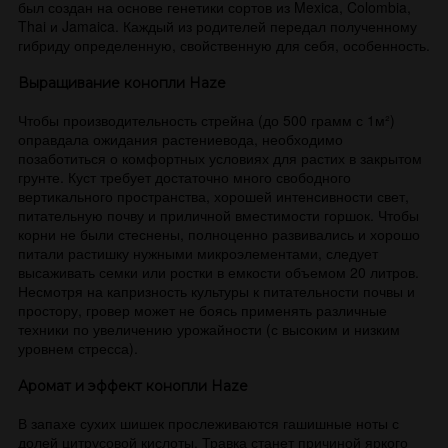
был создан на основе генетики сортов из Mexica, Colombia,
Thai и Jamaica. Каждый из родителей передал полученному
гибриду определенную, свойственную для себя, особенность.
Выращивание конопли Haze
Чтобы производительность стрейна (до 500 грамм с 1м²)
оправдала ожидания растениевода, необходимо
позаботиться о комфортных условиях для растих в закрытом
грунте. Куст требует достаточно много свободного
вертикального пространства, хорошей интенсивности свет,
питательную почву и приличной вместимости горшок. Чтобы
корни не были стеснены, полноценно развивались и хорошо
питали растишку нужными микроэлементами, следует
высаживать семки или ростки в емкости объемом 20 литров.
Несмотря на капризность культуры к питательности почвы и
простору, гровер может не боясь применять различные
техники по увеличению урожайности (с высоким и низким
уровнем стресса).
Аромат и эффект конопли Haze
В запахе сухих шишек прослеживаются гашишные ноты с
долей цитрусовой кислоты. Травка станет причиной яркого