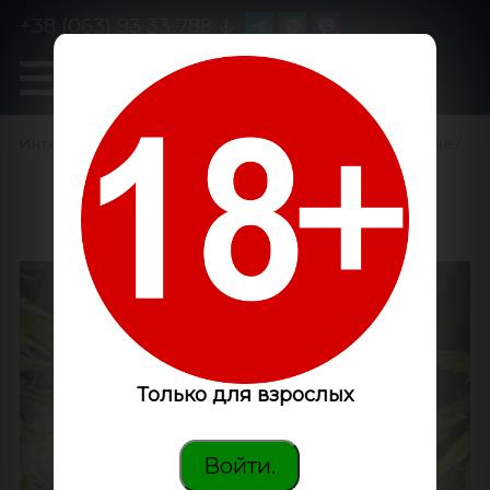
+38 (063) 93 33 788
0
GanjaLiveSeeds
Интернет-магазин
/
Семена конопли
/
Феминизированные
/
Haze feminised
GanjaLiveSeeds
Только для взрослых
Войти.